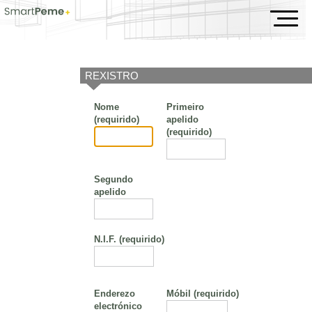
Servizos
REXISTRO
Nome
Primeiro
(requirido)
apelido
(requirido)
Segundo
apelido
N.I.F.
(requirido)
Enderezo
Móbil
(requirido)
electrónico