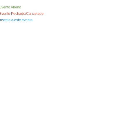
Evento Aberto
Evento Pechado/Cancelado
Inscrito a este evento