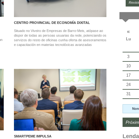
Rexist
CENTRO PROVINCIAL DE ECONOMÍA DIXITAL
«
Situado no Viveiro de Empresas de Barro-Meis, atópase ao
dispor de todas as persoas usuarias da rede, potenciando os
Lu
un
servizos do resto de oficinas cunha oferta de asesoramentos
e capacitación en materias tecnolóxicas avanzadas
3
10
17
24
31
Non
Próxim
Lenda
SMARTPEME IMPULSA