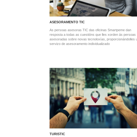
ASESORAMENTO TIC
As persoas asesoras TIC das oficinas Smartpeme dan
resposta a todas as cuestións que lles xorden ás persoas
asesoradas sobre novas tecnoloxías, proporcionándolles 
servizo de asesoramento individualizado
TURISTIC