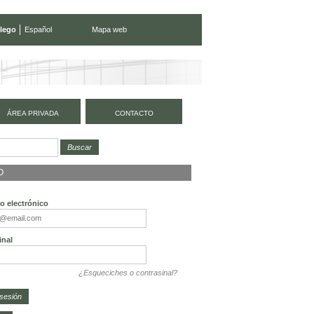
lego
Español
Mapa web
ÁREA PRIVADA
CONTACTO
O
o electrónico
inal
¿Esqueciches o contrasinal?