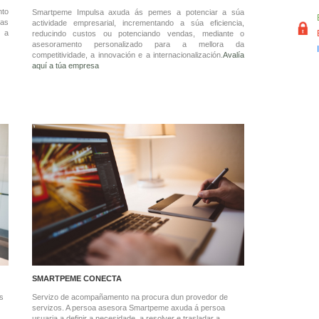
to
Smartpeme Impulsa axuda ás pemes a potenciar a súa
as
actividade empresarial, incrementando a súa eficiencia,
a a
reducindo custos ou potenciando vendas, mediante o
asesoramento personalizado para a mellora da
competitividade, a innovación e a internacionalización.
Avalía
aquí a túa empresa
SMARTPEME CONECTA
s
Servizo de acompañamento na procura dun provedor de
servizos. A persoa asesora Smartpeme axuda á persoa
usuaria a definir a necesidade, a resolver e trasladar a