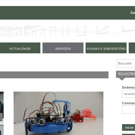
Ga
ACTUALIDADE
SERVIZOS
AXUDAS E SUBVENCIÓNS
REXISTR
Enderez
Contras