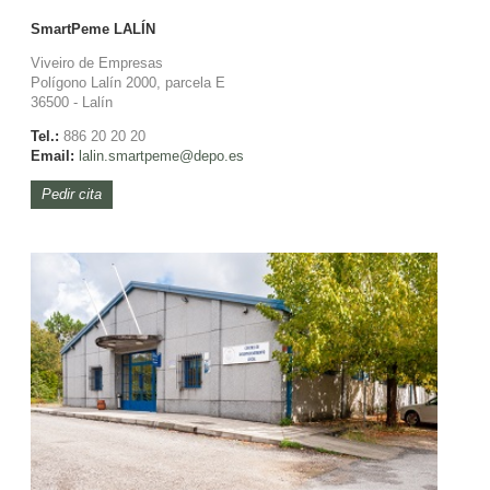
SmartPeme
LALÍN
Viveiro de Empresas
Polígono Lalín 2000, parcela E
36500 - Lalín
Tel.:
886 20 20 20
Email:
lalin.
smartpeme@depo.es
Pedir cita