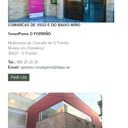
COMARCAS DE VIGO E DO BAIXO MIÑO
SmartPeme
O PORRIÑO
Multicentro do Concello de O Porriño
Riveira s/n (Torneiros)
36410 - O Porriño
Tel.:
886 20 20 20
Email:
oporrino.
smartpeme@depo.es
Pedir cita