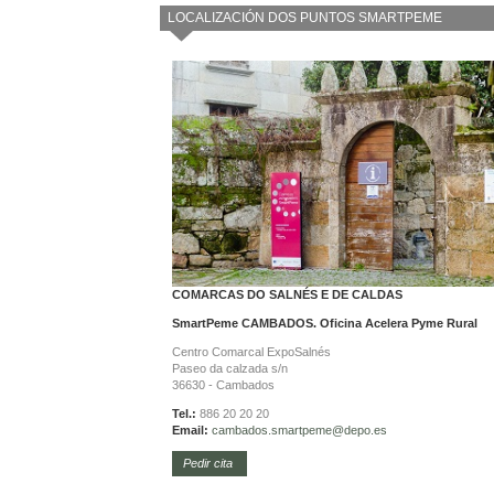
LOCALIZACIÓN DOS PUNTOS SMARTPEME
COMARCAS DO SALNÉS E DE CALDAS
SmartPeme CAMBADOS. Oficina Acelera Pyme Rural
Centro Comarcal ExpoSalnés
Paseo da calzada s/n
36630 - Cambados
Tel.:
886 20 20 20
Email:
cambados.smartpeme@depo.es
Pedir cita