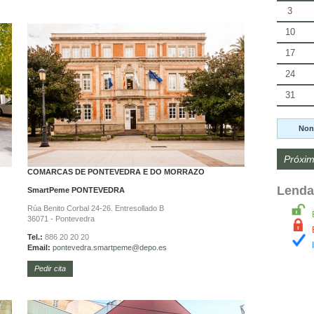
3
10
17
24
31
Non
Próxim
COMARCAS DE PONTEVEDRA E DO MORRAZO
Lenda
SmartPeme
PONTEVEDRA
Rúa Benito Corbal 24-26. Entresollado B
36071 - Pontevedra
Tel.:
886 20 20 20
Email:
pontevedra.
smartpeme@depo.es
Pedir cita