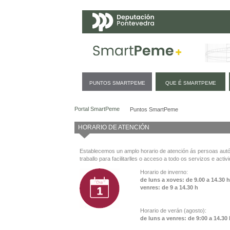
Navegación
PUNTOS SMARTPEME
QUE É SMARTPEME
Puntos SmartPeme
Portal SmartPeme
Puntos SmartPeme
HORARIO DE ATENCIÓN
Establecemos un amplo horario de atención ás persoas au
traballo para facilitarlles o acceso a todo os servizos e activ
Horario de inverno:
de luns a xoves: de 9.00 a 14.30 
venres: de 9 a 14.30 h
Horario de verán (agosto):
de luns a venres: de 9:00 a 14.30