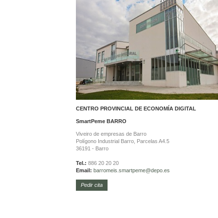
CENTRO PROVINCIAL DE ECONOMÍA DIGITAL
SmartPeme
BARRO
Viveiro de empresas de Barro
Polígono Industrial Barro, Parcelas A4.5
36191 - Barro
Tel.:
886 20 20 20
Email:
barromeis.smartpeme@depo.es
Pedir cita