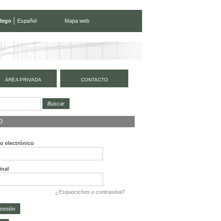
lego
Español
Mapa web
ÁREA PRIVADA
CONTACTO
O
o electrónico
inal
¿Esqueciches o contrasinal?