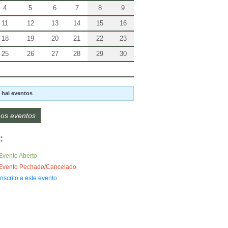
4
5
6
7
8
9
11
12
13
14
15
16
18
19
20
21
22
23
25
26
27
28
29
30
 hai eventos
os eventos
:
Evento Aberto
Evento Pechado/Cancelado
Inscrito a este evento