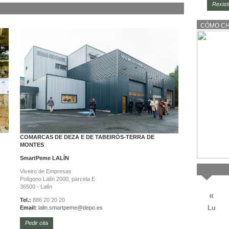
Rexist
CÓMO C
COMARCAS DE DEZA E DE TABEIRÓS-TERRA DE
MONTES
SmartPeme
LALÍN
Viveiro de Empresas
Polígono Lalín 2000, parcela E
36500 - Lalín
«
Tel.:
886 20 20 20
Lu
Email:
lalin.
smartpeme@depo.es
Pedir cita