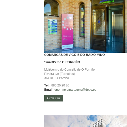
COMARCAS DE VIGO E DO BAIXO MIÑO
SmartPeme
O PORRIÑO
Multicentro do Concello de O Porriño
Riveira s/n (Torneiros)
36410 - O Porriño
Tel.:
886 20 20 20
Email:
oporrino.
smartpeme@depo.es
Pedir cita