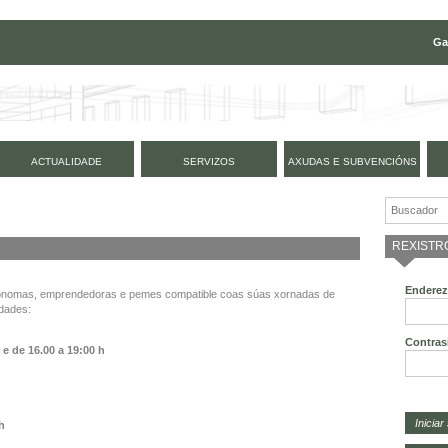
Ga
ACTUALIDADE
SERVIZOS
AXUDAS E SUBVENCIÓNS
REXISTR
Enderez
tónomas, emprendedoras e pemes compatible coas súas xornadas de
idades:
Contras
h e de
16.00 a 19:00 h
 h