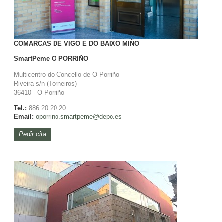
COMARCAS DE VIGO E DO BAIXO MIÑO
SmartPeme
O PORRIÑO
Multicentro do Concello de O Porriño
Riveira s/n (Torneiros)
36410 - O Porriño
Tel.:
886 20 20 20
Email:
oporrino.
smartpeme@depo.es
Pedir cita