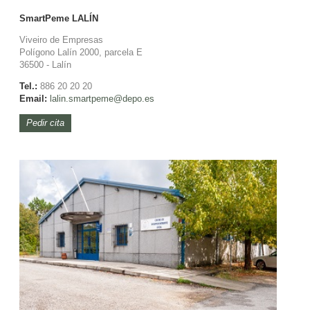
SmartPeme
LALÍN
Viveiro de Empresas
Polígono Lalín 2000, parcela E
36500 - Lalín
Tel.:
886 20 20 20
Email:
lalin.
smartpeme@depo.es
Pedir cita