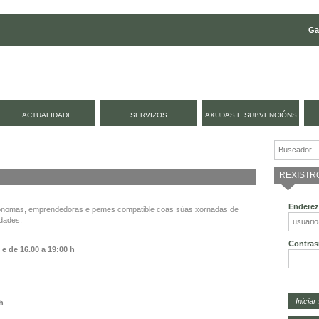
Ga
ACTUALIDADE
SERVIZOS
AXUDAS E SUBVENCIÓNS
REXISTR
Enderez
tónomas, emprendedoras e pemes compatible coas súas xornadas de
idades:
Contras
h e de
16.00 a 19:00 h
 h