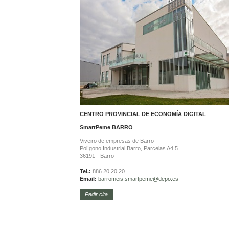
CENTRO PROVINCIAL DE ECONOMÍA DIGITAL
SmartPeme
BARRO
Viveiro de empresas de Barro
Polígono Industrial Barro, Parcelas A4.5
36191 - Barro
Tel.:
886 20 20 20
Email:
barromeis.smartpeme@depo.es
Pedir cita