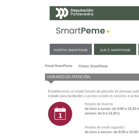
Navegación
PUNTOS SMARTPEME
QUE É SMARTPEME
Puntos SmartPeme
Portal SmartPeme
Puntos SmartPeme
HORARIO DE ATENCIÓN
Establecemos un amplo horario de atención ás persoas au
traballo para facilitarlles o acceso a todo os servizos e activ
Horario de inverno:
de luns a xoves: de 9.00 a 14.30 
venres: de 9 a 14.30 h
Horario de verán (agosto):
de luns a venres: de 9:00 a 14.30