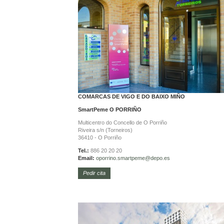
COMARCAS DE VIGO E DO BAIXO MIÑO
SmartPeme
O PORRIÑO
Multicentro do Concello de O Porriño
Riveira s/n (Torneiros)
36410 - O Porriño
Tel.:
886 20 20 20
Email:
oporrino.
smartpeme@depo.es
Pedir cita