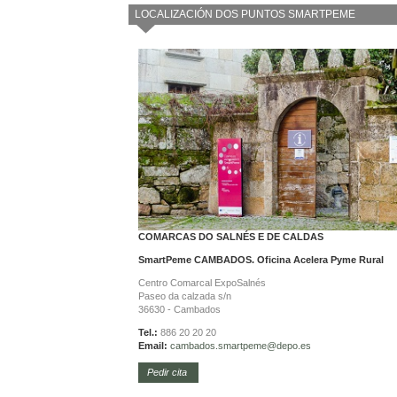
LOCALIZACIÓN DOS PUNTOS SMARTPEME
COMARCAS DO SALNÉS E DE CALDAS
SmartPeme CAMBADOS. Oficina Acelera Pyme Rural
Centro Comarcal ExpoSalnés
Paseo da calzada s/n
36630 - Cambados
Tel.:
886 20 20 20
Email:
cambados.smartpeme@depo.es
Pedir cita