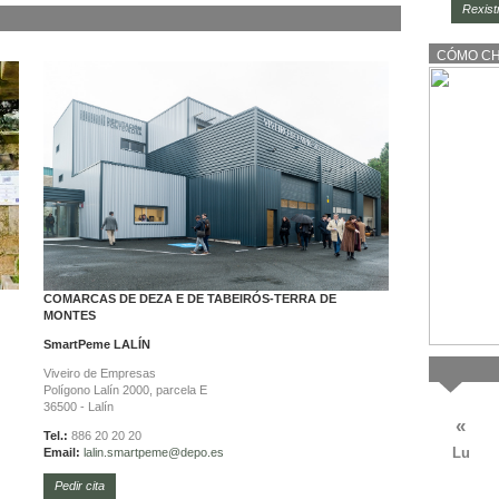
Rexist
CÓMO C
COMARCAS DE DEZA E DE TABEIRÓS-TERRA DE
MONTES
SmartPeme
LALÍN
Viveiro de Empresas
Polígono Lalín 2000, parcela E
36500 - Lalín
«
Tel.:
886 20 20 20
Lu
Email:
lalin.
smartpeme@depo.es
Pedir cita