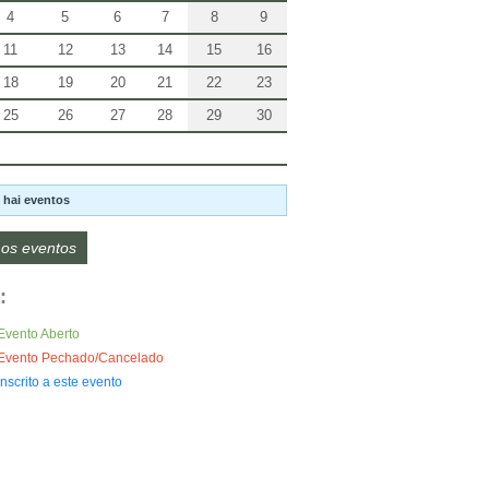
4
5
6
7
8
9
11
12
13
14
15
16
18
19
20
21
22
23
25
26
27
28
29
30
 hai eventos
os eventos
:
Evento Aberto
Evento Pechado/Cancelado
Inscrito a este evento