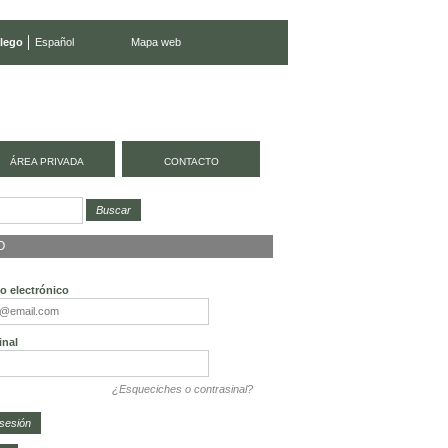
lego
Español
Mapa web
ÁREA PRIVADA
CONTACTO
O
o electrónico
inal
¿Esqueciches o contrasinal?