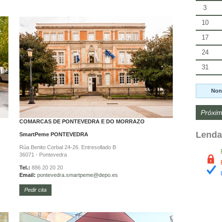
3
10
17
24
31
Non
Próxim
COMARCAS DE PONTEVEDRA E DO MORRAZO
Lenda
SmartPeme
PONTEVEDRA
Rúa Benito Corbal 24-26. Entresollado B
36071 - Pontevedra
Tel.:
886 20 20 20
Email:
pontevedra.
smartpeme@depo.es
Pedir cita