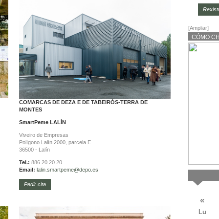
Rexist
[Ampliar]
CÓMO C
COMARCAS DE DEZA E DE TABEIRÓS-TERRA DE
MONTES
SmartPeme
LALÍN
Viveiro de Empresas
Polígono Lalín 2000, parcela E
36500 - Lalín
Tel.:
886 20 20 20
Email:
lalin.
smartpeme@depo.es
Pedir cita
«
Lu