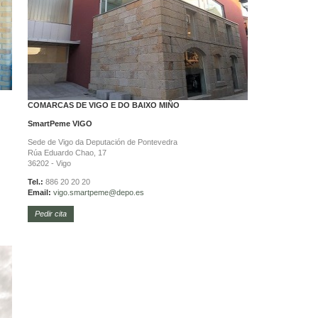
COMARCAS DE VIGO E DO BAIXO MIÑO
SmartPeme
VIGO
Sede de Vigo da Deputación de Pontevedra
Rúa Eduardo Chao, 17
36202 - Vigo
Tel.:
886 20 20 20
Email:
vigo.
smartpeme@depo.es
Pedir cita