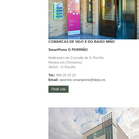
COMARCAS DE VIGO E DO BAIXO MIÑO
SmartPeme
O PORRIÑO
Multicentro do Concello de O Porriño
Riveira s/n (Torneiros)
36410 - O Porriño
Tel.:
886 20 20 20
Email:
oporrino.
smartpeme@depo.es
Pedir cita