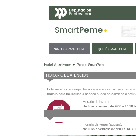
Navegación
PUNTOS SMARTPEME
QUE É SMARTPEME
Puntos SmartPeme
Portal SmartPeme
Puntos SmartPeme
HORARIO DE ATENCIÓN
Establecemos un amplo horario de atención ás persoas au
traballo para facilitarlles o acceso a todo os servizos e activ
Horario de inverno:
de luns a xoves: de 9.00 a 14.30 
venres: de 9 a 14.30 h
Horario de verán (agosto):
de luns a venres: de 9:00 a 14.30