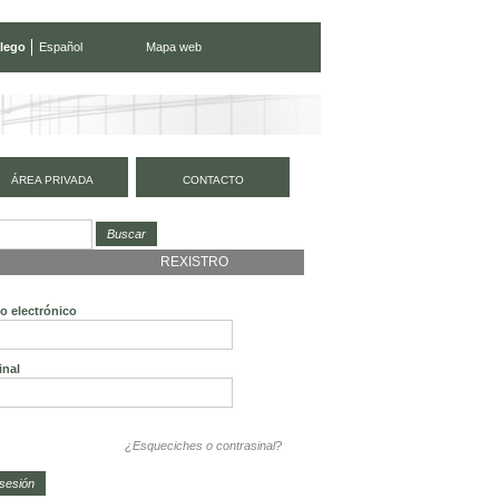
lego
Español
Mapa web
ÁREA PRIVADA
CONTACTO
REXISTRO
o electrónico
inal
¿Esqueciches o contrasinal?