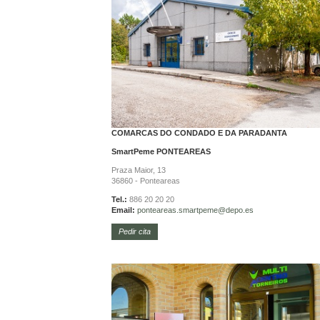
COMARCAS DO CONDADO E DA PARADANTA
SmartPeme
PONTEAREAS
Praza Maior, 13
36860 - Ponteareas
Tel.:
886 20 20 20
Email:
ponteareas.
smartpeme@depo.es
Pedir cita