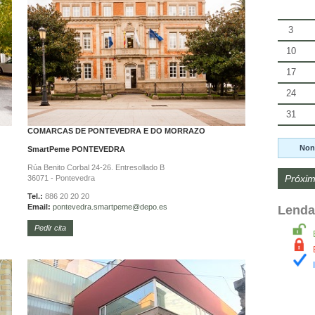
3
10
17
24
31
COMARCAS DE PONTEVEDRA E DO MORRAZO
Non
SmartPeme
PONTEVEDRA
Rúa Benito Corbal 24-26. Entresollado B
Próxim
36071 - Pontevedra
Tel.:
886 20 20 20
Email:
pontevedra.
smartpeme@depo.es
Lenda
Pedir cita