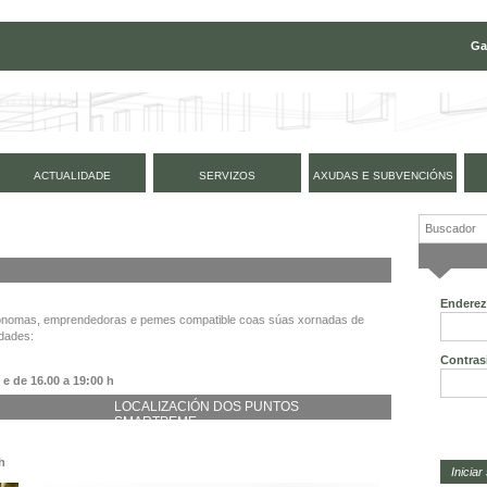
Ga
ACTUALIDADE
SERVIZOS
AXUDAS E SUBVENCIÓNS
Enderez
tónomas, emprendedoras e pemes compatible coas súas xornadas de
idades:
Contras
h e de
16.00 a 19:00 h
LOCALIZACIÓN DOS PUNTOS
SMARTPEME
 h