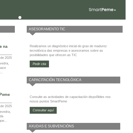
ASESORAMENTO TIC
e na
Realizamos un diagnóstico inicial do grao de madurez
tecnolóxica das empresas e asesoramos sobre as
posibilidades que ofrecen as TIC
 de 2025
vedra,
Pedir cita
nace
...
CAPACITACIÓN TECNOLÓXICA
tPeme
Consulte as actividades de capacitación dispoñibles nos
nosos puntos SmartPeme
l de 2025
Consultar aquí
evedra,
 da
ue...
AXUDAS E SUBVENCIÓNS