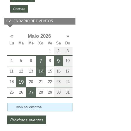
Rexistro
CALENDARIO DE EVENTOS
«
Maio 2026
»
Lu
Ma
Me
Xo
Ve
Sa
Do
1
2
3
7
9
4
5
6
8
10
14
11
12
13
15
16
17
19
18
20
21
22
23
24
27
25
26
28
29
30
31
Non hai eventos
Próximos eventos