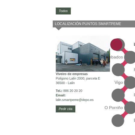
Todos
LOCALIZACIÓN PUNTOS SMARTPEME
Cambados
Viveiro de empresas
Polígono Lalín 2000, parcela E
Vigo
36500 - Lalín
Tel.:
886 20 20 20
Email:
lalin.smartpeme
@depo.es
O Porriño
Pedir cita