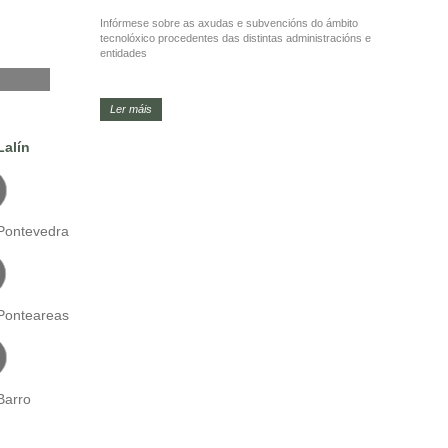
Infórmese sobre as axudas e subvencións do ámbito
tecnolóxico procedentes das distintas administracións e
entidades
Ler máis
Lalín
Pontevedra
Ponteareas
Barro