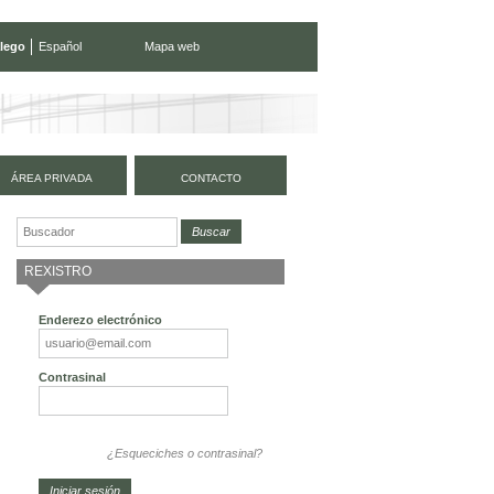
lego
Español
Mapa web
ÁREA PRIVADA
CONTACTO
REXISTRO
Enderezo electrónico
Contrasinal
¿Esqueciches o contrasinal?