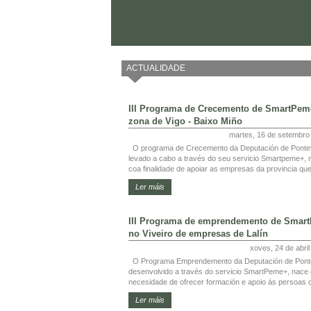
ACTUALIDADE
III Programa de Crecemento de SmartPem
zona de Vigo - Baixo Miño
martes, 16 de setembro
O programa de Crecemento da Deputación de Ponte
levado a cabo a través do seu servicio Smartpeme+, 
coa finalidade de apoiar as empresas da provincia que
Ler máis
III Programa de emprendemento de Smar
no Viveiro de empresas de Lalín
xoves, 24 de abri
O Programa Emprendemento da Deputación de Pont
desenvolvido a través do servicio SmartPeme+, nace
necesidade de ofrecer formación e apoio ás persoas q
Ler máis