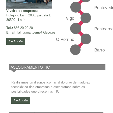
Ponteved
Viveiro de empresas
Polígono Lalín 2000, parcela E
Vigo
36500 - Lalín
Tel.:
886 20 20 20
Ponteare
Email:
lalin.smartpeme
@depo.es
O Porriño
Pedir cita
Barro
ASESORAMENTO TIC
Realizamos un diagnóstico inicial do grao de madurez
tecnolóxica das empresas e asesoramos sobre as
posibilidades que ofrecen as TIC
Pedir cita