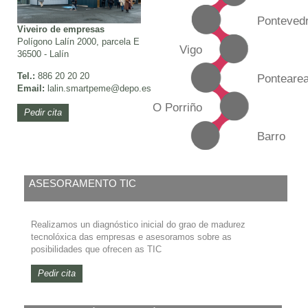
Ponteved
Viveiro de empresas
Polígono Lalín 2000, parcela E
Vigo
36500 - Lalín
Tel.:
886 20 20 20
Ponteare
Email:
lalin.smartpeme
@depo.es
O Porriño
Pedir cita
Barro
ASESORAMENTO TIC
Realizamos un diagnóstico inicial do grao de madurez
tecnolóxica das empresas e asesoramos sobre as
posibilidades que ofrecen as TIC
Pedir cita