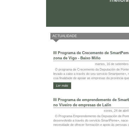
ACTUALIDADE
III Programa de Crecemento de SmartPem
zona de Vigo - Baixo Miño
martes, 16 de setembro
O programa de Crecemento da Deputación de Ponte
levado a cabo a través do seu servicio Smartpeme+, 
coa finalidade de apoiar as empresas da provincia que
Ler máis
III Programa de emprendemento de Smar
no Viveiro de empresas de Lalín
xoves, 24 de abri
O Programa Emprendemento da Deputación de Pont
desenvolvido a través do servicio SmartPeme+, nace
necesidade de ofrecer formación e apoio ás persoas q