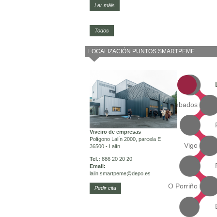
Ler máis
Todos
LOCALIZACIÓN PUNTOS SMARTPEME
Cambados
Viveiro de empresas
Polígono Lalín 2000, parcela E
Vigo
36500 - Lalín
Tel.:
886 20 20 20
Email:
lalin.smartpeme
@depo.es
O Porriño
Pedir cita