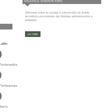
AXUDAS E SUBVENCIÓNS
Infórmese sobre as axudas e subvencións do ámbito
tecnolóxico procedentes das distintas administracións e
entidades
Ler máis
Lalín
Pontevedra
Ponteareas
Barro