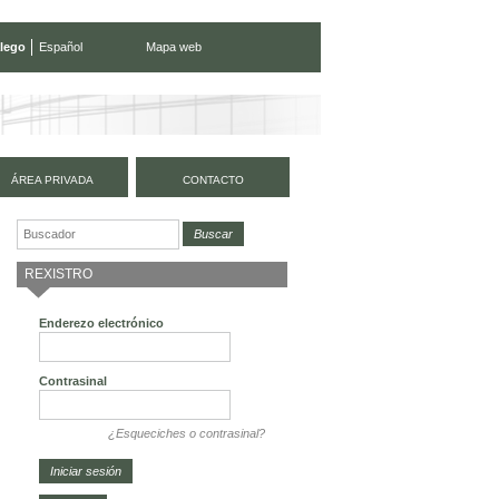
lego
Español
Mapa web
ÁREA PRIVADA
CONTACTO
REXISTRO
Enderezo electrónico
Contrasinal
¿Esqueciches o contrasinal?