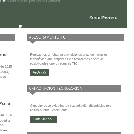
ASESORAMENTO TIC
e na
Realizamos un diagnóstico inicial do grao de madurez
tecnolóxica das empresas e asesoramos sobre as
posibilidades que ofrecen as TIC
 de 2025
vedra,
Pedir cita
nace
...
CAPACITACIÓN TECNOLÓXICA
tPeme
Consulte as actividades de capacitación dispoñibles nos
nosos puntos SmartPeme
l de 2025
Consultar aquí
evedra,
 da
ue...