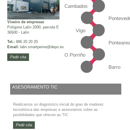
Cambados
Ponteved
Viveiro de empresas
Polígono Lalín 2000, parcela E
Vigo
36500 - Lalín
Tel.:
886 20 20 20
Ponteare
Email:
lalin.smartpeme
@depo.es
O Porriño
Pedir cita
Barro
ASESORAMENTO TIC
Realizamos un diagnóstico inicial do grao de madurez
tecnolóxica das empresas e asesoramos sobre as
posibilidades que ofrecen as TIC
Pedir cita