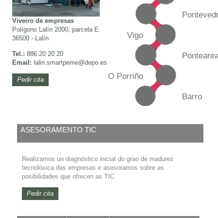
Ponteved
Viveiro de empresas
Polígono Lalín 2000, parcela E
Vigo
36500 - Lalín
Tel.:
886 20 20 20
Ponteare
Email:
lalin.smartpeme
@depo.es
O Porriño
Pedir cita
Barro
ASESORAMENTO TIC
Realizamos un diagnóstico inicial do grao de madurez
tecnolóxica das empresas e asesoramos sobre as
posibilidades que ofrecen as TIC
Pedir cita