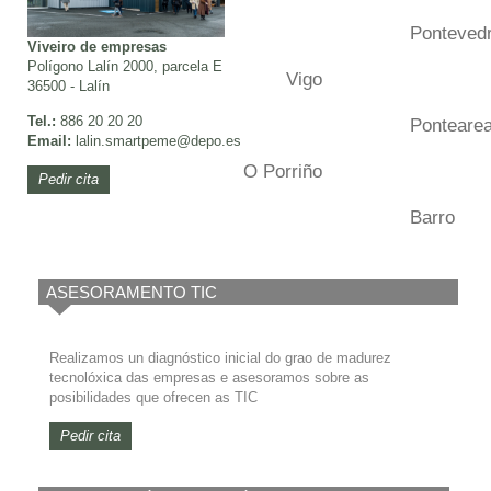
Ponteved
Viveiro de empresas
Polígono Lalín 2000, parcela E
Vigo
36500 - Lalín
Tel.:
886 20 20 20
Ponteare
Email:
lalin.smartpeme
@depo.es
O Porriño
Pedir cita
Barro
ASESORAMENTO TIC
Realizamos un diagnóstico inicial do grao de madurez
tecnolóxica das empresas e asesoramos sobre as
posibilidades que ofrecen as TIC
Pedir cita