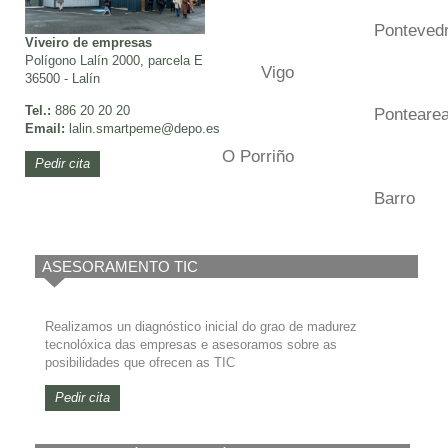
Ponteved
Viveiro de empresas
Polígono Lalín 2000, parcela E
Vigo
36500 - Lalín
Tel.:
886 20 20 20
Ponteare
Email:
lalin.smartpeme
@depo.es
O Porriño
Pedir cita
Barro
ASESORAMENTO TIC
Realizamos un diagnóstico inicial do grao de madurez
tecnolóxica das empresas e asesoramos sobre as
posibilidades que ofrecen as TIC
Pedir cita