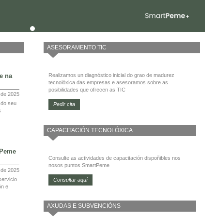
ASESORAMENTO TIC
e na
Realizamos un diagnóstico inicial do grao de madurez
tecnolóxica das empresas e asesoramos sobre as
posibilidades que ofrecen as TIC
 de 2025
 do seu
Pedir cita
s
CAPACITACIÓN TECNOLÓXICA
tPeme
Consulte as actividades de capacitación dispoñibles nos
nosos puntos SmartPeme
l de 2025
ervicio
Consultar aquí
ón e
AXUDAS E SUBVENCIÓNS