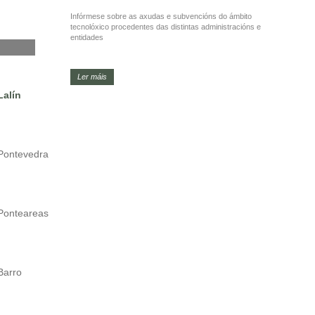
Infórmese sobre as axudas e subvencións do ámbito
tecnolóxico procedentes das distintas administracións e
entidades
Ler máis
Lalín
Pontevedra
Ponteareas
Barro