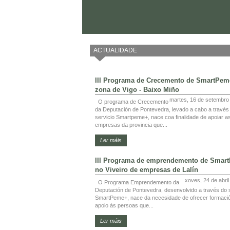
ACTUALIDADE
III Programa de Crecemento de SmartPem
zona de Vigo - Baixo Miño
martes, 16 de setembro
O programa de Crecemento
da Deputación de Pontevedra, levado a cabo a través
servicio Smartpeme+, nace coa finalidade de apoiar a
empresas da provincia que...
Ler máis
III Programa de emprendemento de Smar
no Viveiro de empresas de Lalín
xoves, 24 de abri
O Programa Emprendemento da
Deputación de Pontevedra, desenvolvido a través do s
SmartPeme+, nace da necesidade de ofrecer formaci
apoio ás persoas que...
Ler máis