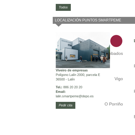
Todos
LOCALIZACIÓN PUNTOS SMARTPEME
Cambados
Viveiro de empresas
Polígono Lalín 2000, parcela E
Vigo
36500 - Lalín
Tel.:
886 20 20 20
Email:
lalin.smartpeme
@depo.es
O Porriño
Pedir cita