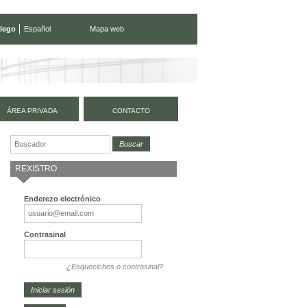
lego
Español
Mapa web
ÁREA PRIVADA
CONTACTO
REXISTRO
Enderezo electrónico
Contrasinal
¿Esqueciches o contrasinal?