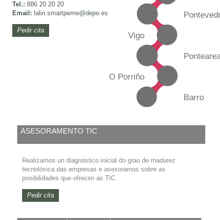
Tel.:
886 20 20 20
Email:
lalin.smartpeme
@depo.es
Ponteved
Pedir cita
Vigo
Ponteare
O Porriño
Barro
ASESORAMENTO TIC
Realizamos un diagnóstico inicial do grao de madurez
tecnolóxica das empresas e asesoramos sobre as
posibilidades que ofrecen as TIC
Pedir cita