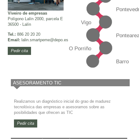
Ponteved
Viveiro de empresas
Polígono Lalín 2000, parcela E
Vigo
36500 - Lalín
Tel.:
886 20 20 20
Ponteare
Email:
lalin.smartpeme
@depo.es
O Porriño
Pedir cita
Barro
ASESORAMENTO TIC
Realizamos un diagnóstico inicial do grao de madurez
tecnolóxica das empresas e asesoramos sobre as
posibilidades que ofrecen as TIC
Pedir cita