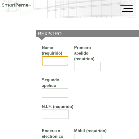
Servizos
REXISTRO
Nome
Primeiro
(requirido)
apelido
(requirido)
Segundo
apelido
N.I.F.
(requirido)
Enderezo
Móbil
(requirido)
electrónico