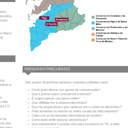
tros,
ntevedra,
ocios
en Barro-
rta
PREGUNTAS FRECUENTES
cia
Nos puntos SmartPeme daremos resposta a dúbidas como:
pulsan a
Como podo aforrar nos gastos de comunicación?
Que é preciso para conectarme a internet?
to
É seguro operar coa banca online?
o eido
Que utilidade ten a sinatura electrónica?
nza 2.0,
Que me proporciona e que vantaxes ten o comercio electrónico?
Podo xestionar eu mesmo as redes sociais da miña empresa?
Cales son as ferramentas informáticas de xestión?
ón na
Como podo emitir facturas electrónicas?
icas que
Que subvencións e axudas teño para incorporar as TIC á miña
ntes para