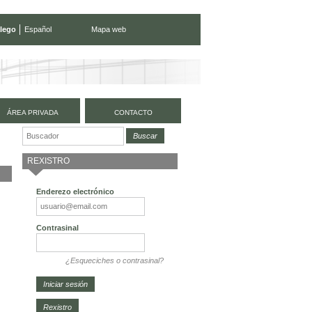
lego
Español
Mapa web
ÁREA PRIVADA
CONTACTO
REXISTRO
Enderezo electrónico
Contrasinal
¿Esqueciches o contrasinal?
Rexistro