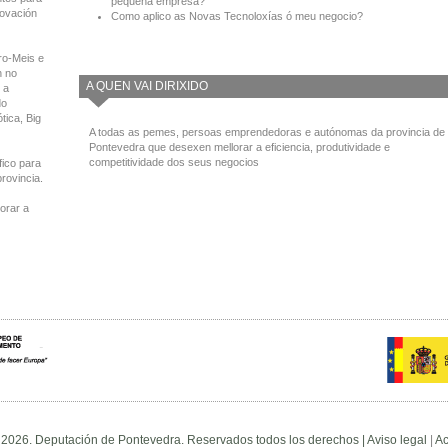
pequena empresa?
novación
Como aplico as Novas Tecnoloxías ó meu negocio?
ro-Meis e
n no
A QUEN VAI DIRIXIDO
 a
do
tica, Big
A todas as pemes, persoas emprendedoras e autónomas da provincia de
Pontevedra que desexen mellorar a eficiencia, produtividade e
competitividade dos seus negocios
fico para
provincia.
orar a
 2026. Deputación de Pontevedra. Reservados todos los derechos |
Aviso legal
|
Ac