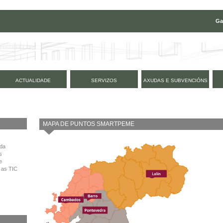
Ga
ACTUALIDADE
SERVIZOS
AXUDAS E SUBVENCIÓNS
MAPA DE PUNTOS SMARTPEME
 da
s
e
 as TIC