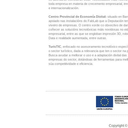
toda empresa en materia de crecemento empresarial, in
e internacionalización.
Centro Provincial de Economía Dixital:
situado en Bar
apoiado nas instalacións do FabLab que a Deputación te
viveiro de empresas. O centro xorde co obxectivo de dar
coñecer as solucións tecnolóxicas máis novidosas no ei
empresarial, entre as que se engloban impresión 3D, robó
Data e realidade aumentada, entre outras.
TurisTIC
, enfocado no asesoramento tecnolóxico especí
o sector turístico, dada a relevancia que ten o sector na 
Busca axudar a mellorar o uso e a adaptación dixital das
empresas do sector, dotándoas de ferramentas para mell
súa competitividade e eficiencia.
Copyright ©