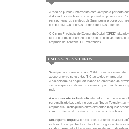
A rede de puntos Smartpeme está composta por sete cen
distribuídos estratexicamente por toda a provincia de Po
para achegar os servizos de Smartpeme á porta dos neg
das persoas autónomas, emprendedoras e pemes.
O Centro Provincial de Economía Dixital (CPED) situado 
Meis potencia os servizos do resto de oficinas cunha ofe
ampliada de servizos TIC avanzados.
CALES SON OS SERVIZOS
Smartpeme comezou no ano 2016 como un servizo de
asesoramento no uso das TIC ao tecido empresarial.
A necesidade de seguir axudando ás empresas da provin
xerou a aparición de novos servizos que consolidan e im
rede.
Asesoramento individualizado:
ofrécese asesoramen
personalizado baseado no uso das Novas Tecnoloxías n
empresarial, distinguindo entre diferentes bloques: prese
imaxe, software de xestión e ferramentas ofimáticas.
Smartpeme Impulsa
ofrece asesoramento e capacitaci
mellora da competitividade global dos negocios. As temát
se abordarán coincidirán coas necesidades máis releva