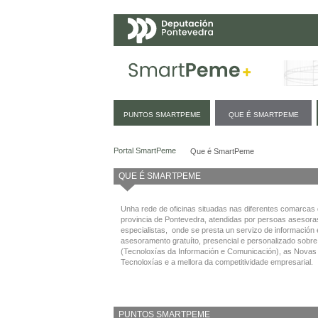
Navegación
PUNTOS SMARTPEME
QUE É SMARTPEME
Que é SmartPeme
Portal SmartPeme
Que é SmartPeme
QUE É SMARTPEME
Unha rede de oficinas situadas nas diferentes comarcas
provincia de Pontevedra, atendidas por persoas asesora
especialistas, onde se presta un servizo de información 
asesoramento gratuíto, presencial e personalizado sobre
(Tecnoloxías da Información e Comunicación), as Novas
Tecnoloxías e a mellora da competitividade empresarial.
PUNTOS SMARTPEME