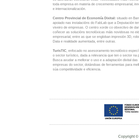
toda empresa en materia de crecemento empresarial, in
e internacionalización.
Centro Provincial de Economía Dixital:
situado en Bar
apoiado nas instalacións do FabLab que a Deputación te
viveiro de empresas. O centro xorde co obxectivo de dar
coñecer as solucións tecnolóxicas máis novidosas no ei
empresarial, entre as que se engloban impresión 3D, robó
Data e realidade aumentada, entre outras.
TurisTIC
, enfocado no asesoramento tecnolóxico especí
o sector turístico, dada a relevancia que ten o sector na 
Busca axudar a mellorar o uso e a adaptación dixital das
empresas do sector, dotándoas de ferramentas para mell
súa competitividade e eficiencia.
Copyright ©