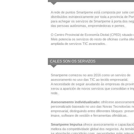
A rede de puntos Smartpeme está composta por sete cen
distribuídos estratexicamente por toda a provincia de Po
para achegar os servizos de Smartpeme á porta dos neg
das persoas autónomas, emprendedoras e pemes.
O Centro Provincial de Economía Dixital (CPED) situado 
Meis potencia os servizos do resto de oficinas cunha ofe
ampliada de servizos TIC avanzados.
CALES SON OS SERVIZOS
Smartpeme comezou no ano 2016 como un servizo de
asesoramento no uso das TIC ao tecido empresarial.
A necesidade de seguir axudando ás empresas da provin
xerou a aparición de novos servizos que consolidan e im
rede.
Asesoramento individualizado:
ofrécese asesoramen
personalizado baseado no uso das Novas Tecnoloxías n
empresarial, distinguindo entre diferentes bloques: prese
imaxe, software de xestión e ferramentas ofimáticas.
Smartpeme Impulsa
ofrece asesoramento e capacitaci
mellora da competitividade global dos negocios. As temát
se abordarán coincidirán coas necesidades máis releva