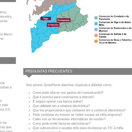
tros,
ntevedra,
ocios
en Barro-
rta
PREGUNTAS FRECUENTES
cia
Nos puntos SmartPeme daremos resposta a dúbidas como:
pulsan a
Como podo aforrar nos gastos de comunicación?
Que é preciso para conectarme a internet?
to
É seguro operar coa banca online?
o eido
Que utilidade ten a sinatura electrónica?
nza 2.0,
Que me proporciona e que vantaxes ten o comercio electrónico?
Podo xestionar eu mesmo as redes sociais da miña empresa?
Cales son as ferramentas informáticas de xestión?
ón na
Como podo emitir facturas electrónicas?
icas que
Que subvencións e axudas teño para incorporar as TIC á miña
ntes para