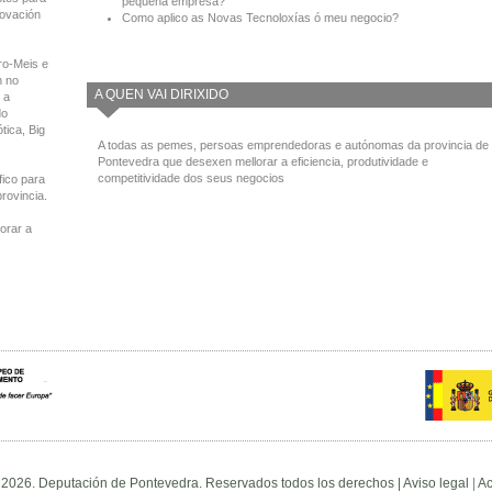
pequena empresa?
novación
Como aplico as Novas Tecnoloxías ó meu negocio?
ro-Meis e
n no
A QUEN VAI DIRIXIDO
 a
do
tica, Big
A todas as pemes, persoas emprendedoras e autónomas da provincia de
Pontevedra que desexen mellorar a eficiencia, produtividade e
competitividade dos seus negocios
fico para
provincia.
orar a
 2026. Deputación de Pontevedra. Reservados todos los derechos |
Aviso legal
|
Ac