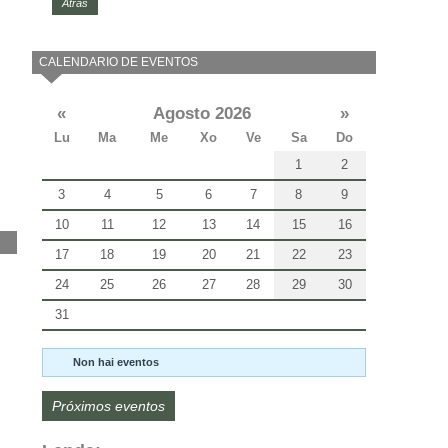
Atrás
CALENDARIO DE EVENTOS
«
Agosto 2026
»
Lu
Ma
Me
Xo
Ve
Sa
Do
1
2
3
4
5
6
7
8
9
10
11
12
13
14
15
16
17
18
19
20
21
22
23
24
25
26
27
28
29
30
31
Non hai eventos
Próximos eventos