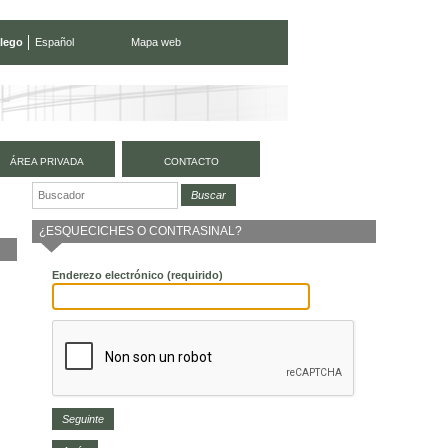
lego
Español
Mapa web
ÁREA PRIVADA
CONTACTO
¿ESQUECICHES O CONTRASINAL?
Enderezo electrónico
(requirido)