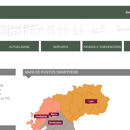
Ga
ACTUALIDADE
SERVIZOS
AXUDAS E SUBVENCIÓNS
MAPA DE PUNTOS SMARTPEME
 da
s
e
 as TIC