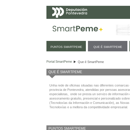
Navegación
PUNTOS SMARTPEME
QUE É SMARTPEME
Que é SmartPeme
Portal SmartPeme
Que é SmartPeme
QUE É SMARTPEME
Unha rede de oficinas situadas nas diferentes comarcas
provincia de Pontevedra, atendidas por persoas asesora
especialistas, onde se presta un servizo de información 
asesoramento gratuíto, presencial e personalizado sobre
(Tecnoloxías da Información e Comunicación), as Novas
Tecnoloxías e a mellora da competitividade empresarial.
PUNTOS SMARTPEME