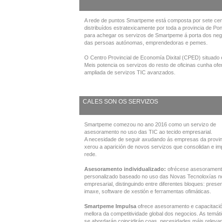
A rede de puntos Smartpeme está composta por sete cen
distribuídos estratexicamente por toda a provincia de Po
para achegar os servizos de Smartpeme á porta dos neg
das persoas autónomas, emprendedoras e pemes.
O Centro Provincial de Economía Dixital (CPED) situado 
Meis potencia os servizos do resto de oficinas cunha ofe
ampliada de servizos TIC avanzados.
CALES SON OS SERVIZOS
Smartpeme comezou no ano 2016 como un servizo de
asesoramento no uso das TIC ao tecido empresarial.
A necesidade de seguir axudando ás empresas da provin
xerou a aparición de novos servizos que consolidan e im
rede.
Asesoramento individualizado:
ofrécese asesoramen
personalizado baseado no uso das Novas Tecnoloxías n
empresarial, distinguindo entre diferentes bloques: prese
imaxe, software de xestión e ferramentas ofimáticas.
Smartpeme Impulsa
ofrece asesoramento e capacitaci
mellora da competitividade global dos negocios. As temát
se abordarán coincidirán coas necesidades máis releva