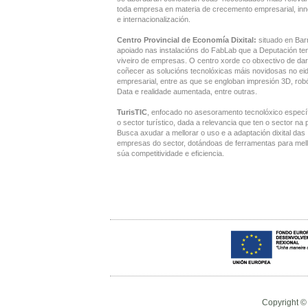
toda empresa en materia de crecemento empresarial, in
e internacionalización.
Centro Provincial de Economía Dixital:
situado en Bar
apoiado nas instalacións do FabLab que a Deputación te
viveiro de empresas. O centro xorde co obxectivo de dar
coñecer as solucións tecnolóxicas máis novidosas no ei
empresarial, entre as que se engloban impresión 3D, robó
Data e realidade aumentada, entre outras.
TurisTIC
, enfocado no asesoramento tecnolóxico especí
o sector turístico, dada a relevancia que ten o sector na 
Busca axudar a mellorar o uso e a adaptación dixital das
empresas do sector, dotándoas de ferramentas para mell
súa competitividade e eficiencia.
Copyright ©