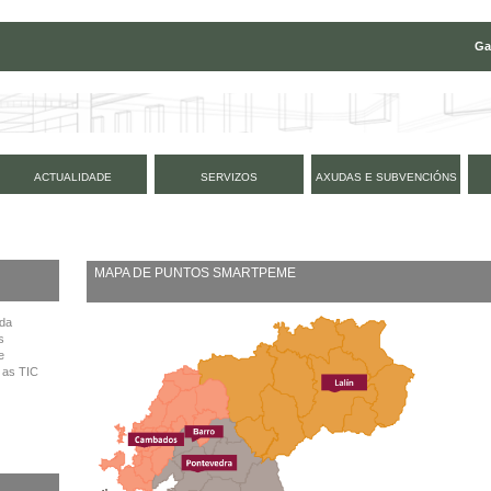
Ga
ACTUALIDADE
SERVIZOS
AXUDAS E SUBVENCIÓNS
MAPA DE PUNTOS SMARTPEME
 da
s
e
 as TIC