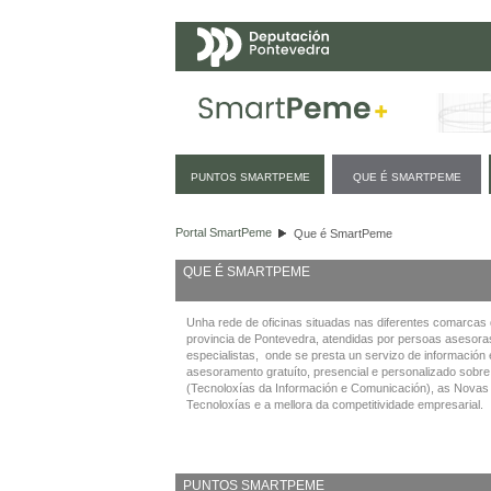
Navegación
PUNTOS SMARTPEME
QUE É SMARTPEME
Que é SmartPeme
Portal SmartPeme
Que é SmartPeme
QUE É SMARTPEME
Unha rede de oficinas situadas nas diferentes comarcas
provincia de Pontevedra, atendidas por persoas asesora
especialistas, onde se presta un servizo de información 
asesoramento gratuíto, presencial e personalizado sobre
(Tecnoloxías da Información e Comunicación), as Novas
Tecnoloxías e a mellora da competitividade empresarial.
PUNTOS SMARTPEME