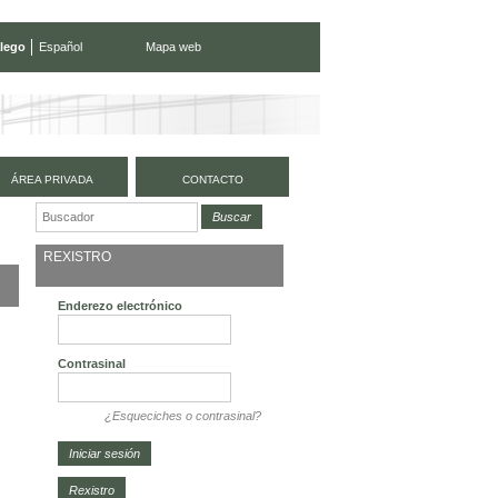
lego
Español
Mapa web
ÁREA PRIVADA
CONTACTO
REXISTRO
Enderezo electrónico
Contrasinal
¿Esqueciches o contrasinal?
Rexistro