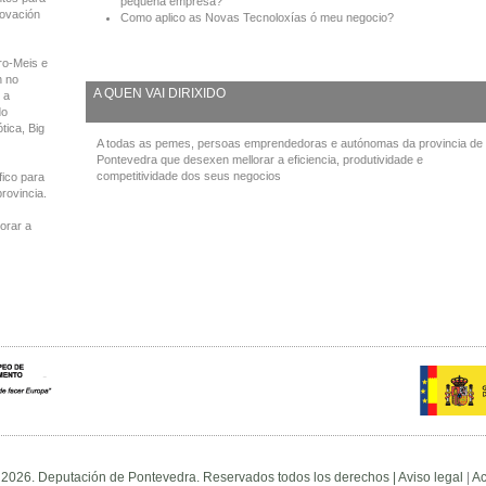
pequena empresa?
novación
Como aplico as Novas Tecnoloxías ó meu negocio?
ro-Meis e
n no
A QUEN VAI DIRIXIDO
 a
do
tica, Big
A todas as pemes, persoas emprendedoras e autónomas da provincia de
Pontevedra que desexen mellorar a eficiencia, produtividade e
competitividade dos seus negocios
fico para
provincia.
orar a
 2026. Deputación de Pontevedra. Reservados todos los derechos |
Aviso legal
|
Ac