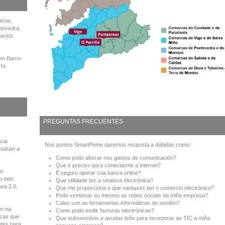
tros,
ntevedra,
ocios
en Barro-
rta
PREGUNTAS FRECUENTES
cia
Nos puntos SmartPeme daremos resposta a dúbidas como:
pulsan a
Como podo aforrar nos gastos de comunicación?
Que é preciso para conectarme a internet?
to
É seguro operar coa banca online?
o eido
Que utilidade ten a sinatura electrónica?
nza 2.0,
Que me proporciona e que vantaxes ten o comercio electrónico?
Podo xestionar eu mesmo as redes sociais da miña empresa?
Cales son as ferramentas informáticas de xestión?
ón na
Como podo emitir facturas electrónicas?
icas que
Que subvencións e axudas teño para incorporar as TIC á miña
ntes para