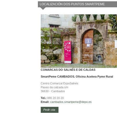
LOCALIZACIÓN DOS PUNTOS SMARTPEME
COMARCAS DO SALNÉS E DE CALDAS
SmartPeme CAMBADOS. Oficina Acelera Pyme Rural
Centro Comarcal ExpoSalnés
Paseo da calzada s/n
36630 - Cambados
Tel.:
886 20 20 20
Email:
cambados.smartpeme@depo.es
Pedir cita