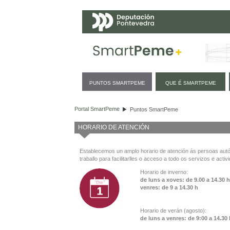
Navegación
PUNTOS SMARTPEME
QUE É SMARTPEME
Puntos SmartPeme
Portal SmartPeme
Puntos SmartPeme
HORARIO DE ATENCIÓN
Establecemos un amplo horario de atención ás persoas au
traballo para facilitarlles o acceso a todo os servizos e activ
Horario de inverno:
de luns a xoves: de 9.00 a 14.30 
venres: de 9 a 14.30 h
Horario de verán (agosto):
de luns a venres: de 9:00 a 14.30