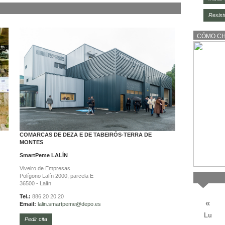
Rexist
CÓMO C
COMARCAS DE DEZA E DE TABEIRÓS-TERRA DE
MONTES
SmartPeme
LALÍN
Viveiro de Empresas
Polígono Lalín 2000, parcela E
36500 - Lalín
Tel.:
886 20 20 20
«
Email:
lalin.
smartpeme@depo.es
Lu
Pedir cita