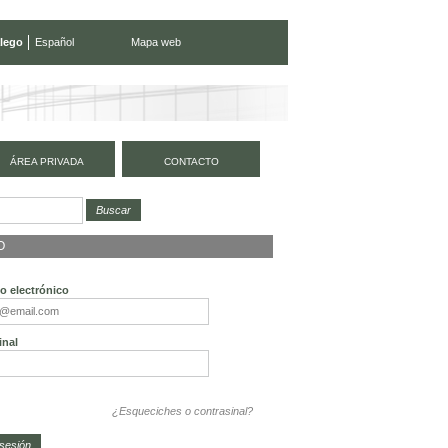
lego
Español
Mapa web
ÁREA PRIVADA
CONTACTO
O
o electrónico
inal
¿Esqueciches o contrasinal?