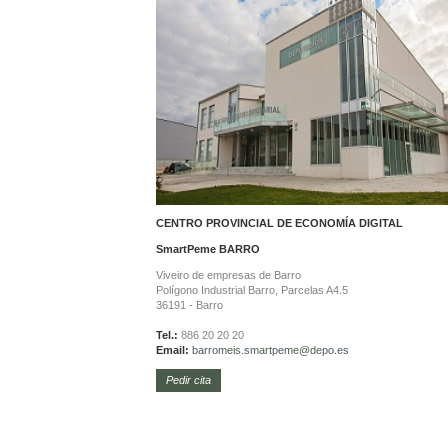
CENTRO PROVINCIAL DE ECONOMÍA DIGITAL
SmartPeme
BARRO
Viveiro de empresas de Barro
Polígono Industrial Barro, Parcelas A4.5
36191 - Barro
Tel.:
886 20 20 20
Email:
barromeis.smartpeme@depo.es
Pedir cita