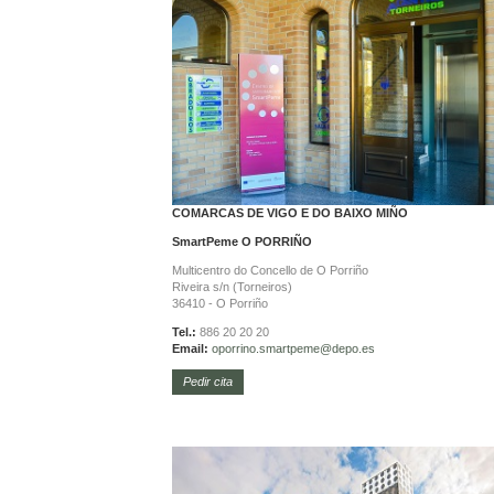
COMARCAS DE VIGO E DO BAIXO MIÑO
SmartPeme
O PORRIÑO
Multicentro do Concello de O Porriño
Riveira s/n (Torneiros)
36410 - O Porriño
Tel.:
886 20 20 20
Email:
oporrino.
smartpeme@depo.es
Pedir cita