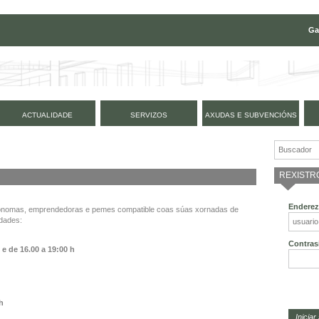
Ga
ACTUALIDADE
SERVIZOS
AXUDAS E SUBVENCIÓNS
REXISTR
Enderez
tónomas, emprendedoras e pemes compatible coas súas xornadas de
idades:
Contras
h e de
16.00 a 19:00 h
 h