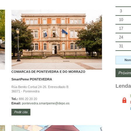
3
10
17
24
31
Non
COMARCAS DE PONTEVEDRA E DO MORRAZO
Próxim
SmartPeme
PONTEVEDRA
Lenda
Rúa Benito Corbal 24-26. Entresollado B
36071 - Pontevedra
Tel.:
886 20 20 20
Email:
pontevedra.
smartpeme@depo.es
Pedir cita