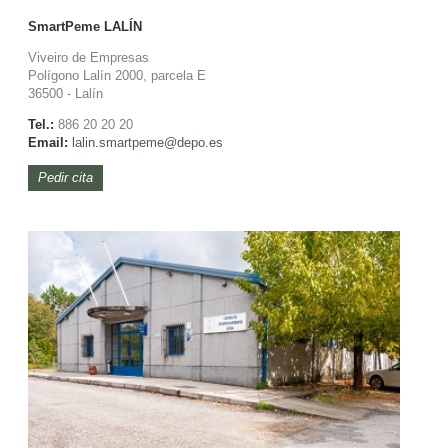
SmartPeme
LALÍN
Viveiro de Empresas
Polígono Lalín 2000, parcela E
36500 - Lalín
Tel.:
886 20 20 20
Email:
lalin.
smartpeme@depo.es
Pedir cita