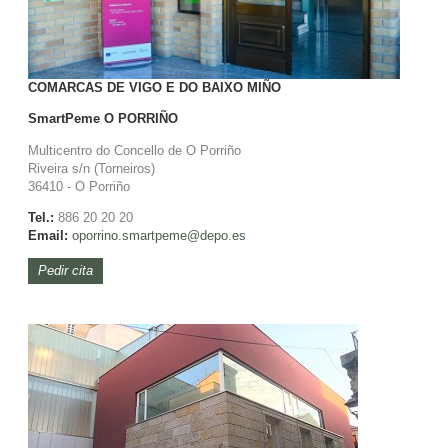
COMARCAS DE VIGO E DO BAIXO MIÑO
SmartPeme
O PORRIÑO
Multicentro do Concello de O Porriño
Riveira s/n (Torneiros)
36410 - O Porriño
Tel.:
886 20 20 20
Email:
oporrino.
smartpeme@depo.es
Pedir cita