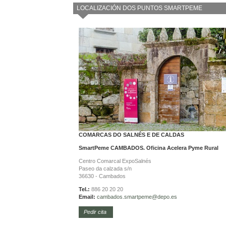
LOCALIZACIÓN DOS PUNTOS SMARTPEME
COMARCAS DO SALNÉS E DE CALDAS
SmartPeme CAMBADOS. Oficina Acelera Pyme Rural
Centro Comarcal ExpoSalnés
Paseo da calzada s/n
36630 - Cambados
Tel.:
886 20 20 20
Email:
cambados.smartpeme@depo.es
Pedir cita