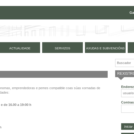
Ga
ACTUALIDADE
SERVIZOS
AXUDAS E SUBVENCIÓNS
REXISTR
Enderez
tónomas, emprendedoras e pemes compatible coas súas xornadas de
idades:
Contras
h e de
16.00 a 19:00 h
 h