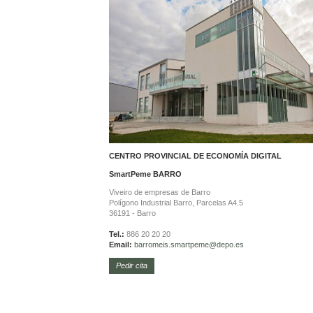
CENTRO PROVINCIAL DE ECONOMÍA DIGITAL
SmartPeme
BARRO
Viveiro de empresas de Barro
Polígono Industrial Barro, Parcelas A4.5
36191 - Barro
Tel.:
886 20 20 20
Email:
barromeis.smartpeme@depo.es
Pedir cita