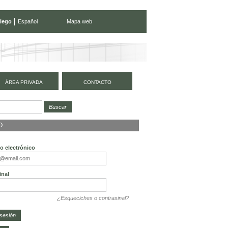
lego
Español
Mapa web
ÁREA PRIVADA
CONTACTO
O
o electrónico
inal
¿Esqueciches o contrasinal?