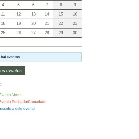
4
5
6
7
8
9
11
12
13
14
15
16
18
19
20
21
22
23
25
26
27
28
29
30
 hai eventos
os eventos
:
Evento Aberto
Evento Pechado/Cancelado
Inscrito a este evento