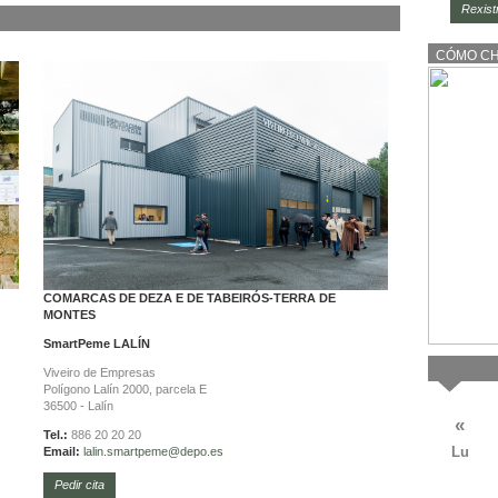
Rexist
CÓMO C
COMARCAS DE DEZA E DE TABEIRÓS-TERRA DE
MONTES
SmartPeme
LALÍN
Viveiro de Empresas
Polígono Lalín 2000, parcela E
36500 - Lalín
«
Tel.:
886 20 20 20
Lu
Email:
lalin.
smartpeme@depo.es
Pedir cita