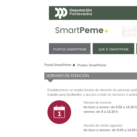
Navegación
PUNTOS SMARTPEME
QUE É SMARTPEME
Puntos SmartPeme
Portal SmartPeme
Puntos SmartPeme
HORARIO DE ATENCIÓN
Establecemos un amplo horario de atención ás persoas au
traballo para facilitarlles o acceso a todo os servizos e activ
Horario de inverno:
de luns a xoves: de 9.00 a 14.30 
venres: de 9 a 14.30 h
Horario de verán (agosto):
de luns a venres: de 9:00 a 14.30