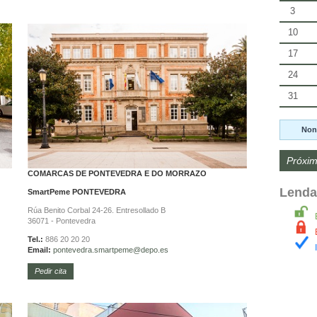
3
10
17
24
31
Non
Próxim
COMARCAS DE PONTEVEDRA E DO MORRAZO
Lenda
SmartPeme
PONTEVEDRA
Rúa Benito Corbal 24-26. Entresollado B
36071 - Pontevedra
Tel.:
886 20 20 20
Email:
pontevedra.
smartpeme@depo.es
Pedir cita