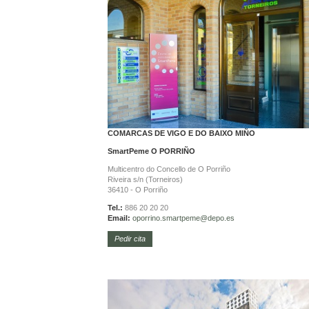
COMARCAS DE VIGO E DO BAIXO MIÑO
SmartPeme
O PORRIÑO
Multicentro do Concello de O Porriño
Riveira s/n (Torneiros)
36410 - O Porriño
Tel.:
886 20 20 20
Email:
oporrino.
smartpeme@depo.es
Pedir cita