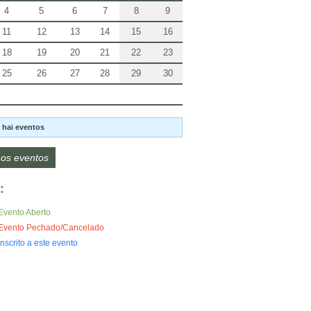
4
5
6
7
8
9
11
12
13
14
15
16
18
19
20
21
22
23
25
26
27
28
29
30
 hai eventos
os eventos
:
Evento Aberto
Evento Pechado/Cancelado
Inscrito a este evento