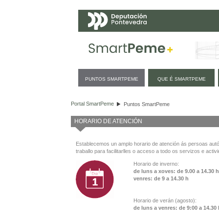
Navegación
PUNTOS SMARTPEME
QUE É SMARTPEME
Puntos SmartPeme
Portal SmartPeme
Puntos SmartPeme
HORARIO DE ATENCIÓN
Establecemos un amplo horario de atención ás persoas au
traballo para facilitarlles o acceso a todo os servizos e activ
Horario de inverno:
de luns a xoves: de 9.00 a 14.30 
venres: de 9 a 14.30 h
Horario de verán (agosto):
de luns a venres: de 9:00 a 14.30