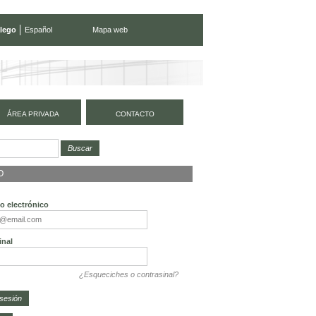
lego
Español
Mapa web
ÁREA PRIVADA
CONTACTO
O
o electrónico
inal
¿Esqueciches o contrasinal?