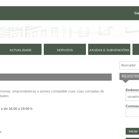
Ga
ACTUALIDADE
SERVIZOS
AXUDAS E SUBVENCIÓNS
REXISTR
Enderez
tónomas, emprendedoras e pemes compatible coas súas xornadas de
idades:
Contras
h e de
16.00 a 19:00 h
 h