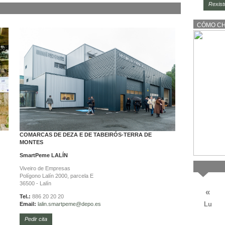
Rexist
CÓMO C
COMARCAS DE DEZA E DE TABEIRÓS-TERRA DE
MONTES
SmartPeme
LALÍN
Viveiro de Empresas
Polígono Lalín 2000, parcela E
36500 - Lalín
«
Tel.:
886 20 20 20
Lu
Email:
lalin.
smartpeme@depo.es
Pedir cita