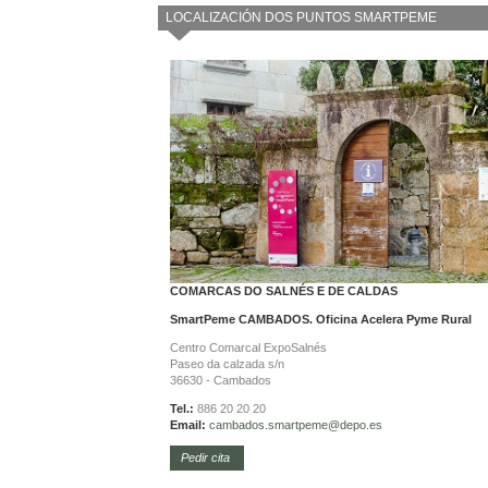
LOCALIZACIÓN DOS PUNTOS SMARTPEME
COMARCAS DO SALNÉS E DE CALDAS
SmartPeme CAMBADOS. Oficina Acelera Pyme Rural
Centro Comarcal ExpoSalnés
Paseo da calzada s/n
36630 - Cambados
Tel.:
886 20 20 20
Email:
cambados.smartpeme@depo.es
Pedir cita