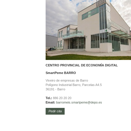
CENTRO PROVINCIAL DE ECONOMÍA DIGITAL
SmartPeme
BARRO
Viveiro de empresas de Barro
Polígono Industrial Barro, Parcelas A4.5
36191 - Barro
Tel.:
886 20 20 20
Email:
barromeis.smartpeme@depo.es
Pedir cita