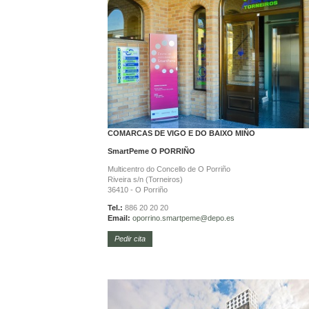
COMARCAS DE VIGO E DO BAIXO MIÑO
SmartPeme
O PORRIÑO
Multicentro do Concello de O Porriño
Riveira s/n (Torneiros)
36410 - O Porriño
Tel.:
886 20 20 20
Email:
oporrino.
smartpeme@depo.es
Pedir cita