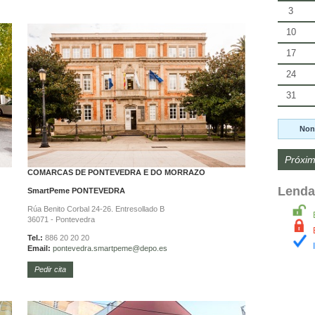
3
10
17
24
31
Non
Próxim
COMARCAS DE PONTEVEDRA E DO MORRAZO
Lenda
SmartPeme
PONTEVEDRA
Rúa Benito Corbal 24-26. Entresollado B
36071 - Pontevedra
Tel.:
886 20 20 20
Email:
pontevedra.
smartpeme@depo.es
Pedir cita