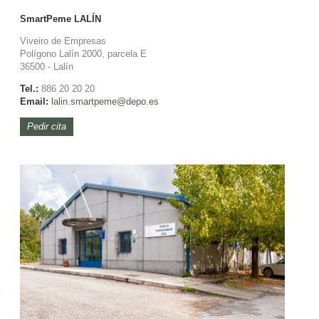
SmartPeme
LALÍN
Viveiro de Empresas
Polígono Lalín 2000, parcela E
36500 - Lalín
Tel.:
886 20 20 20
Email:
lalin.
smartpeme@depo.es
Pedir cita