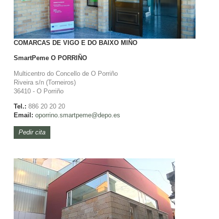
COMARCAS DE VIGO E DO BAIXO MIÑO
SmartPeme
O PORRIÑO
Multicentro do Concello de O Porriño
Riveira s/n (Torneiros)
36410 - O Porriño
Tel.:
886 20 20 20
Email:
oporrino.
smartpeme@depo.es
Pedir cita