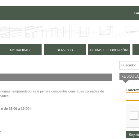
Ga
ACTUALIDADE
SERVIZOS
AXUDAS E SUBVENCIÓNS
¿ESQUEC
Enderez
tónomas, emprendedoras e pemes compatible coas súas xornadas de
idades:
h e de
16.00 a 19:00 h
 h