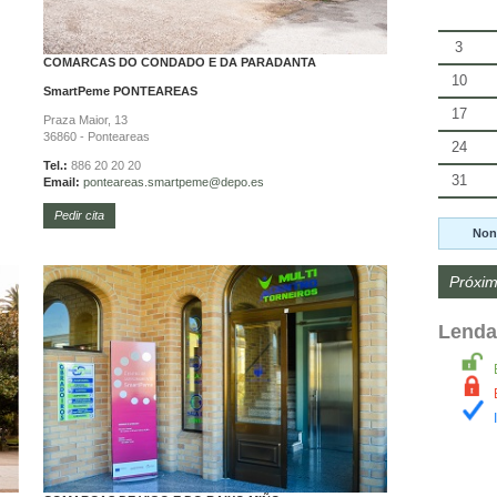
3
COMARCAS DO CONDADO E DA PARADANTA
10
SmartPeme
PONTEAREAS
17
Praza Maior, 13
36860 - Ponteareas
24
Tel.:
886 20 20 20
31
Email:
ponteareas.
smartpeme@depo.es
Pedir cita
Non
Próxim
Lenda