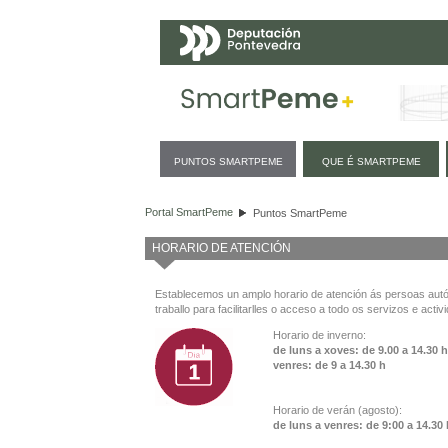
Navegación
PUNTOS SMARTPEME
QUE É SMARTPEME
Puntos SmartPeme
Portal SmartPeme
Puntos SmartPeme
HORARIO DE ATENCIÓN
Establecemos un amplo horario de atención ás persoas au
traballo para facilitarlles o acceso a todo os servizos e activ
Horario de inverno:
de luns a xoves: de 9.00 a 14.30 
venres: de 9 a 14.30 h
Horario de verán (agosto):
de luns a venres: de 9:00 a 14.30