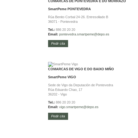
COMARCAS DE PONTEVEDRA E DO MORRAZO
SmartPeme
PONTEVEDRA
Rúa Benito Corbal 24-26. Entresollado B
36071 - Pontevedra
Tel.:
886 20 20 20
Email:
pontevedra.
smartpeme@depo.es
Pedir cita
COMARCAS DE VIGO E DO BAIXO MIÑO
SmartPeme
VIGO
Sede de Vigo da Deputación de Pontevedra
Rúa Eduardo Chao, 17
36202 - Vigo
Tel.:
886 20 20 20
Email:
vigo.
smartpeme@depo.es
Pedir cita