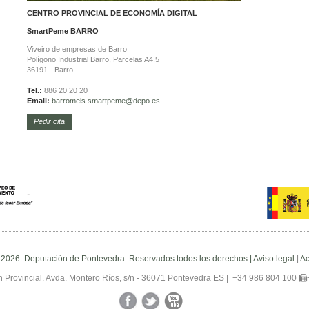
CENTRO PROVINCIAL DE ECONOMÍA DIGITAL
SmartPeme
BARRO
Viveiro de empresas de Barro
Polígono Industrial Barro, Parcelas A4.5
36191 - Barro
Tel.:
886 20 20 20
Email:
barromeis.smartpeme@depo.es
Pedir cita
 2026. Deputación de Pontevedra. Reservados todos los derechos |
Aviso legal
|
Ac
 Provincial. Avda. Montero Ríos, s/n - 36071 Pontevedra ES |
+34 986 804 100
Facebook
Twitter
YouTube