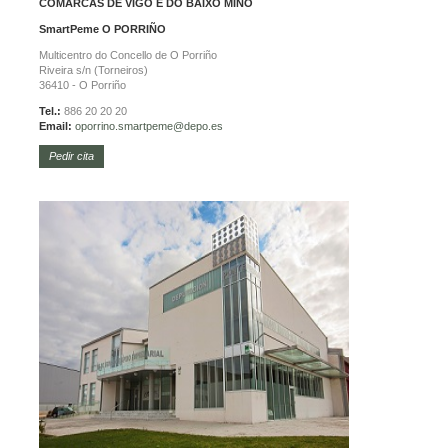
COMARCAS DE VIGO E DO BAIXO MIÑO
SmartPeme
O PORRIÑO
Multicentro do Concello de O Porriño
Riveira s/n (Torneiros)
36410 - O Porriño
Tel.:
886 20 20 20
Email:
oporrino.
smartpeme@depo.es
Pedir cita