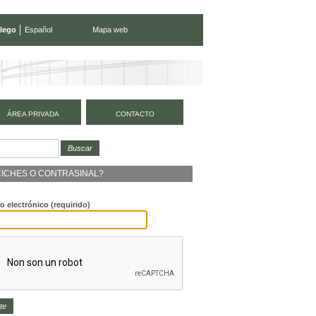
lego
Español
Mapa web
ÁREA PRIVADA
CONTACTO
ICHES O CONTRASINAL?
o electrónico
(requirido)