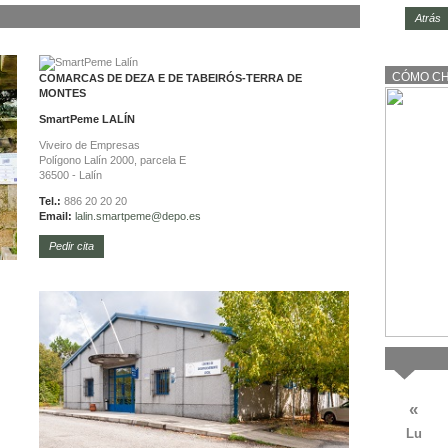
Atrás
CÓMO C
COMARCAS DE DEZA E DE TABEIRÓS-TERRA DE
MONTES
SmartPeme
LALÍN
Viveiro de Empresas
Polígono Lalín 2000, parcela E
36500 - Lalín
Tel.:
886 20 20 20
Email:
lalin.
smartpeme@depo.es
Pedir cita
«
Lu