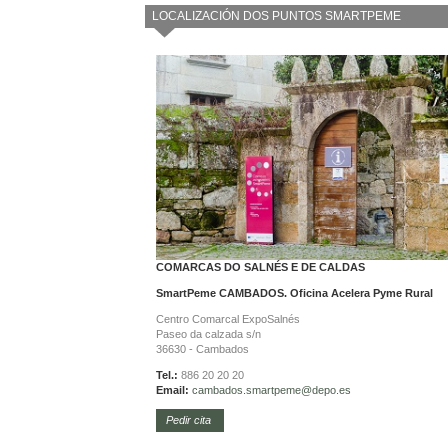
LOCALIZACIÓN DOS PUNTOS SMARTPEME
COMARCAS DO SALNÉS E DE CALDAS
SmartPeme CAMBADOS. Oficina Acelera Pyme Rural
Centro Comarcal ExpoSalnés
Paseo da calzada s/n
36630 - Cambados
Tel.:
886 20 20 20
Email:
cambados.smartpeme@depo.es
Pedir cita