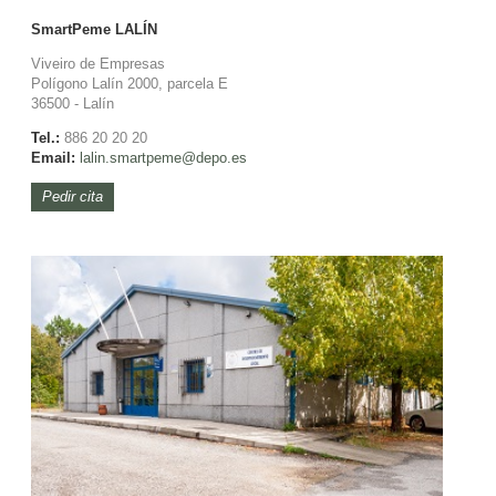
SmartPeme
LALÍN
Viveiro de Empresas
Polígono Lalín 2000, parcela E
36500 - Lalín
Tel.:
886 20 20 20
Email:
lalin.
smartpeme@depo.es
Pedir cita