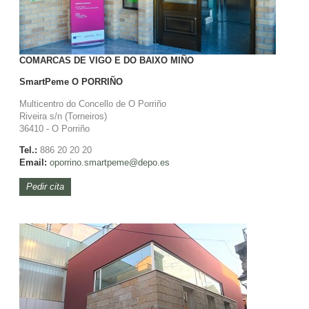
COMARCAS DE VIGO E DO BAIXO MIÑO
SmartPeme
O PORRIÑO
Multicentro do Concello de O Porriño
Riveira s/n (Torneiros)
36410 - O Porriño
Tel.:
886 20 20 20
Email:
oporrino.
smartpeme@depo.es
Pedir cita