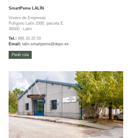
SmartPeme
LALÍN
Viveiro de Empresas
Polígono Lalín 2000, parcela E
36500 - Lalín
Tel.:
886 20 20 20
Email:
lalin.
smartpeme@depo.es
Pedir cita