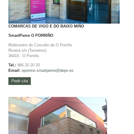
COMARCAS DE VIGO E DO BAIXO MIÑO
SmartPeme
O PORRIÑO
Multicentro do Concello de O Porriño
Riveira s/n (Torneiros)
36410 - O Porriño
Tel.:
886 20 20 20
Email:
oporrino.
smartpeme@depo.es
Pedir cita