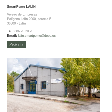
SmartPeme
LALÍN
Viveiro de Empresas
Polígono Lalín 2000, parcela E
36500 - Lalín
Tel.:
886 20 20 20
Email:
lalin.
smartpeme@depo.es
Pedir cita