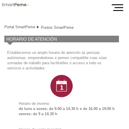
Puntos SmartPeme
Portal SmartPeme
Puntos SmartPeme
HORARIO DE ATENCIÓN
Establecemos un amplo horario de atención ás persoas
autónomas, emprendedoras e pemes compatible coas súas
xornadas de traballo para facilitarlles o acceso a todo os
servizos e actividades:
Horario de inverno:
de luns a xoves: de 9.00 a 14.30 h e de
16.00 a 19:00 h
venres: de 9 a 14.30 h