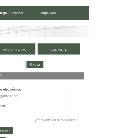
lego
Español
Mapa web
ÁREA PRIVADA
CONTACTO
O
o electrónico
inal
¿Esqueciches o contrasinal?