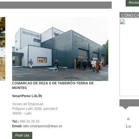
Rexist
CÓMO C
COMARCAS DE DEZA E DE TABEIRÓS-TERRA DE
MONTES
SmartPeme
LALÍN
Viveiro de Empresas
Polígono Lalín 2000, parcela E
36500 - Lalín
«
Tel.:
886 20 20 20
Lu
Email:
lalin.
smartpeme@depo.es
Pedir cita