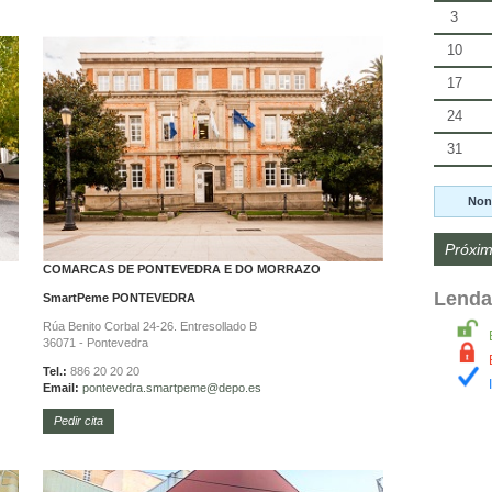
3
10
17
24
31
Non
Próxim
COMARCAS DE PONTEVEDRA E DO MORRAZO
Lenda
SmartPeme
PONTEVEDRA
Rúa Benito Corbal 24-26. Entresollado B
36071 - Pontevedra
Tel.:
886 20 20 20
Email:
pontevedra.
smartpeme@depo.es
Pedir cita