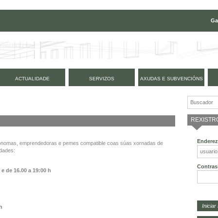
Ga
ACTUALIDADE
SERVIZOS
AXUDAS E SUBVENCIÓNS
REXISTR
Enderez
tónomas, emprendedoras e pemes compatible coas súas xornadas de
idades:
Contras
h e de
16.00 a 19:00 h
 h