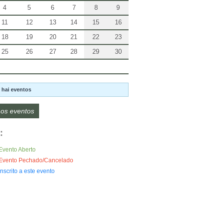
4
5
6
7
8
9
11
12
13
14
15
16
18
19
20
21
22
23
25
26
27
28
29
30
 hai eventos
os eventos
:
Evento Aberto
Evento Pechado/Cancelado
Inscrito a este evento