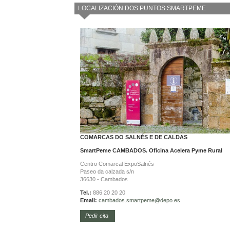
LOCALIZACIÓN DOS PUNTOS SMARTPEME
COMARCAS DO SALNÉS E DE CALDAS
SmartPeme CAMBADOS. Oficina Acelera Pyme Rural
Centro Comarcal ExpoSalnés
Paseo da calzada s/n
36630 - Cambados
Tel.:
886 20 20 20
Email:
cambados.smartpeme@depo.es
Pedir cita