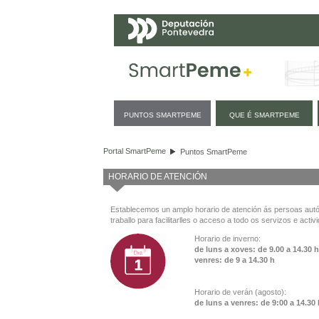
Navegación
PUNTOS SMARTPEME
QUE É SMARTPEME
Puntos SmartPeme
Portal SmartPeme
Puntos SmartPeme
HORARIO DE ATENCIÓN
Establecemos un amplo horario de atención ás persoas au
traballo para facilitarlles o acceso a todo os servizos e activ
Horario de inverno:
de luns a xoves: de 9.00 a 14.30 
venres: de 9 a 14.30 h
Horario de verán (agosto):
de luns a venres: de 9:00 a 14.30