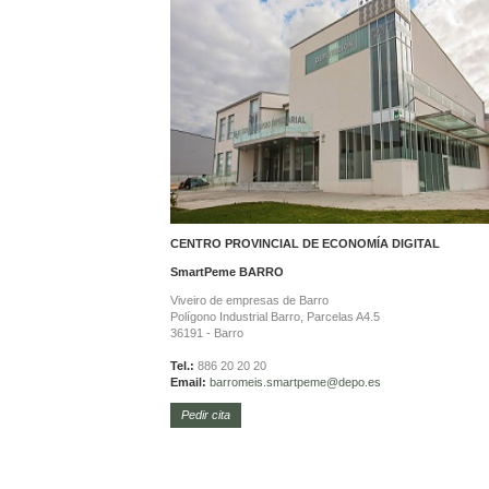
CENTRO PROVINCIAL DE ECONOMÍA DIGITAL
SmartPeme
BARRO
Viveiro de empresas de Barro
Polígono Industrial Barro, Parcelas A4.5
36191 - Barro
Tel.:
886 20 20 20
Email:
barromeis.smartpeme@depo.es
Pedir cita