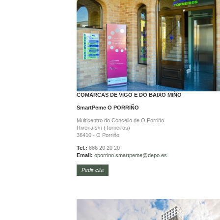
COMARCAS DE VIGO E DO BAIXO MIÑO
SmartPeme
O PORRIÑO
Multicentro do Concello de O Porriño
Riveira s/n (Torneiros)
36410 - O Porriño
Tel.:
886 20 20 20
Email:
oporrino.
smartpeme@depo.es
Pedir cita