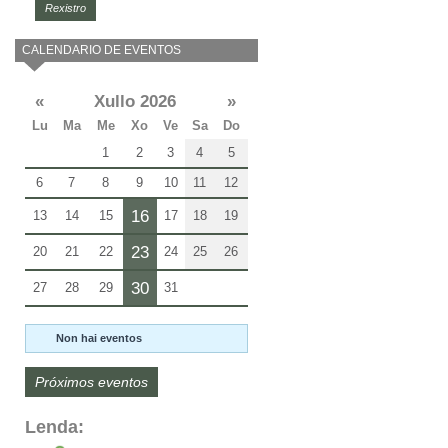
Rexistro
CALENDARIO DE EVENTOS
«
Xullo 2026
»
Lu
Ma
Me
Xo
Ve
Sa
Do
1
2
3
4
5
6
7
8
9
10
11
12
16
13
14
15
17
18
19
23
20
21
22
24
25
26
30
27
28
29
31
Non hai eventos
Próximos eventos
Lenda: