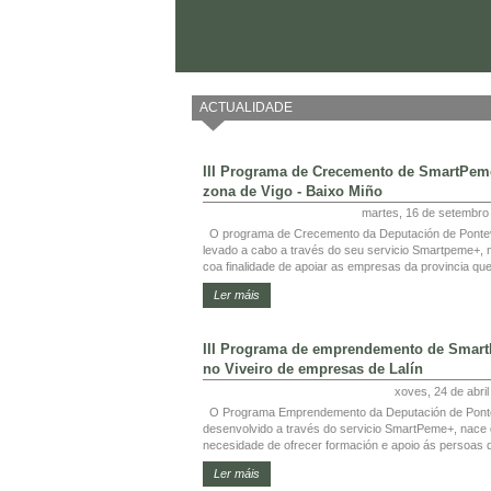
ACTUALIDADE
III Programa de Crecemento de SmartPem
zona de Vigo - Baixo Miño
martes, 16 de setembro
O programa de Crecemento da Deputación de Ponte
levado a cabo a través do seu servicio Smartpeme+, 
coa finalidade de apoiar as empresas da provincia que
Ler máis
III Programa de emprendemento de Smar
no Viveiro de empresas de Lalín
xoves, 24 de abri
O Programa Emprendemento da Deputación de Pont
desenvolvido a través do servicio SmartPeme+, nace
necesidade de ofrecer formación e apoio ás persoas q
Ler máis