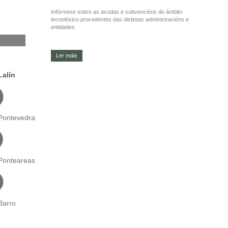
Infórmese sobre as axudas e subvencións do ámbito
tecnolóxico procedentes das distintas administracións e
entidades
Ler máis
Lalín
Pontevedra
Ponteareas
Barro