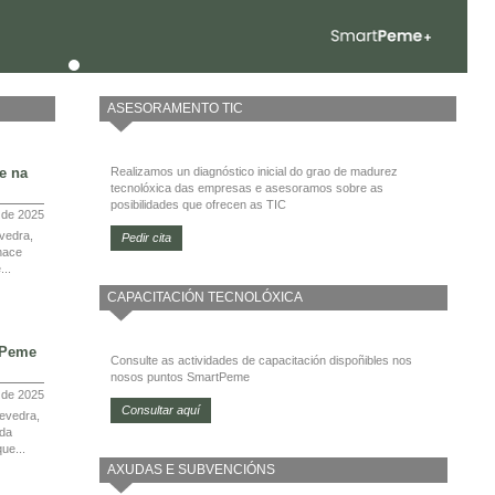
ASESORAMENTO TIC
e na
Realizamos un diagnóstico inicial do grao de madurez
tecnolóxica das empresas e asesoramos sobre as
posibilidades que ofrecen as TIC
 de 2025
vedra,
Pedir cita
nace
...
CAPACITACIÓN TECNOLÓXICA
tPeme
Consulte as actividades de capacitación dispoñibles nos
nosos puntos SmartPeme
l de 2025
Consultar aquí
evedra,
 da
ue...
AXUDAS E SUBVENCIÓNS