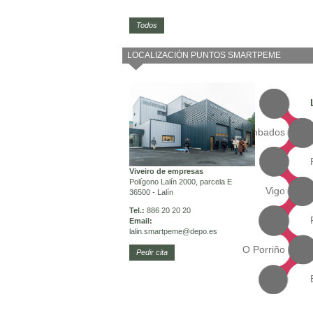
Todos
LOCALIZACIÓN PUNTOS SMARTPEME
Cambados
Viveiro de empresas
Polígono Lalín 2000, parcela E
Vigo
36500 - Lalín
Tel.:
886 20 20 20
Email:
lalin.smartpeme
@depo.es
O Porriño
Pedir cita