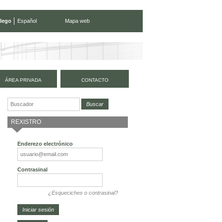
lego
Español
Mapa web
ÁREA PRIVADA
CONTACTO
REXISTRO
Enderezo electrónico
Contrasinal
¿Esqueciches o contrasinal?