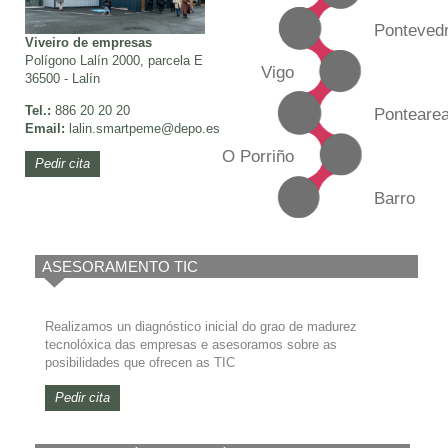
Ponteved
Viveiro de empresas
Polígono Lalín 2000, parcela E
Vigo
36500 - Lalín
Tel.:
886 20 20 20
Ponteare
Email:
lalin.smartpeme
@depo.es
O Porriño
Pedir cita
Barro
ASESORAMENTO TIC
Realizamos un diagnóstico inicial do grao de madurez
tecnolóxica das empresas e asesoramos sobre as
posibilidades que ofrecen as TIC
Pedir cita