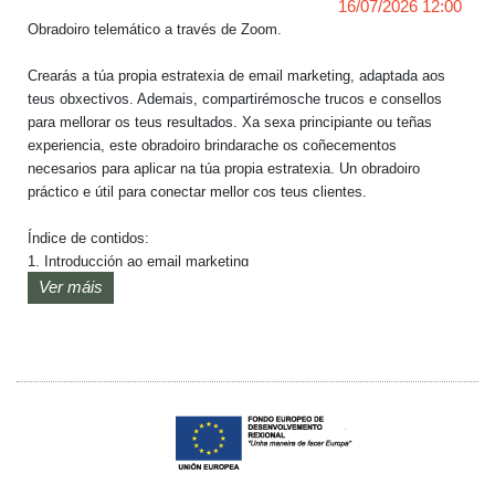
16/07/2026 12:00
Obradoiro telemático a través de Zoom.

Crearás a túa propia estratexia de email marketing, adaptada aos 
teus obxectivos. Ademais, compartirémosche trucos e consellos 
para mellorar os teus resultados. Xa sexa principiante ou teñas 
experiencia, este obradoiro brindarache os coñecementos 
necesarios para aplicar na túa propia estratexia. Un obradoiro 
práctico e útil para conectar mellor cos teus clientes.

Índice de contidos:

1. Introducción ao email marketing

2. Deseña a túa estratexia de email marketing

Ver máis
3. Trucos e consellos

O obradoiro será impartido por María Aller, Licenciada en 
Publicidade e Relacións Públicas pola Universidad de Vigo, cun 
postgrado en Comunicación Corporativa pola Universidad de A 
Coruña e un master en márketing dixital na UCM, con mais de 3 
anos de experiencia en ecommerce e márketing dixital.