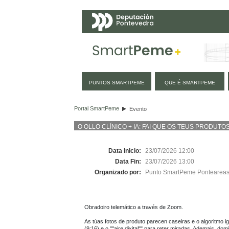
Navegación
PUNTOS SMARTPEME
QUE É SMARTPEME
Evento
Portal SmartPeme
Evento
O OLLO CLÍNICO + IA: FAI QUE OS TEUS PRODUT
Data Inicio:
23/07/2026 12:00
Data Fin:
23/07/2026 13:00
Organizado por:
Punto SmartPeme Pontearea
Obradoiro telemático a través de Zoom. 

As túas fotos de produto parecen caseiras e o algoritmo i
(9:16) e o ""aire dixital"" para reter miradas. Ademais, domi