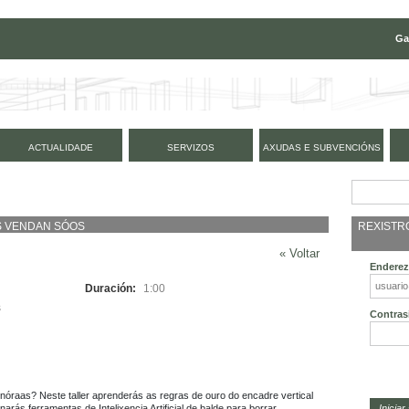
Ga
ACTUALIDADE
SERVIZOS
AXUDAS E SUBVENCIÓNS
REXISTR
OS VENDAN SÓOS
« Voltar
Enderez
Duración:
1:00
s
Contras
gnóraas? Neste taller aprenderás as regras de ouro do encadre vertical 
narás ferramentas de Intelixencia Artificial de balde para borrar 