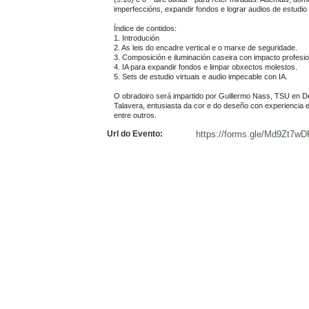
imperfeccións, expandir fondos e lograr audios de estudio 
Índice de contidos:

1. Introdución

2. As leis do encadre vertical e o marxe de seguridade.

3. Composición e iluminación caseira con impacto profesion
4. IA para expandir fondos e limpar obxectos molestos.

5. Sets de estudio virtuais e audio impecable con IA.

O obradoiro será impartido por Guillermo Nass, TSU en De
Talavera, entusiasta da cor e do deseño con experiencia e
entre outros.
Url do Evento:
https://forms.gle/Md9Zt7