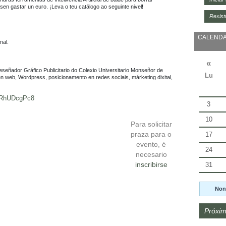
sen gastar un euro. ¡Leva o teu catálogo ao seguinte nivel!

Rexist
CALENDA
al.

«
señador Gráfico Publicitario do Colexio Universitario Monseñor de 
Lu
n web, Wordpress, posicionamento en redes sociais, márketing dixital, 
wDRhUDcgPc8
3
10
Para solicitar
praza para o
17
evento, é
24
necesario
inscribirse
31
Non
Próxim