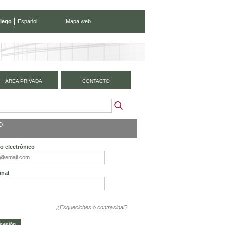
lego
Español
Mapa web
ÁREA PRIVADA
CONTACTO
O
o electrónico
inal
¿Esqueciches o contrasinal?