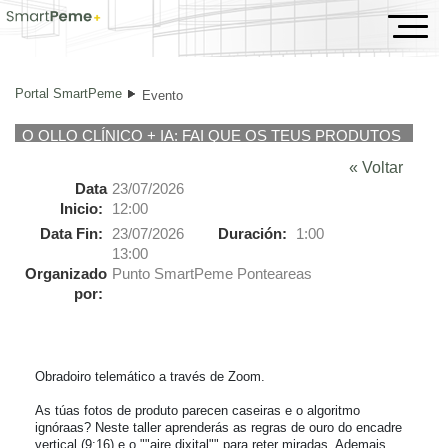
Evento
Portal SmartPeme
Evento
O OLLO CLÍNICO + IA: FAI QUE OS TEUS PRODUTOS
VENDAN SÓOS
« Voltar
Data
23/07/2026
Inicio:
12:00
Data Fin:
23/07/2026
Duración:
1:00
13:00
Organizado
Punto SmartPeme Ponteareas
por:
Obradoiro telemático a través de Zoom. 

As túas fotos de produto parecen caseiras e o algoritmo 
ignóraas? Neste taller aprenderás as regras de ouro do encadre 
vertical (9:16) e o ""aire dixital"" para reter miradas. Ademais, 