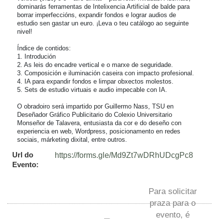
dominarás ferramentas de Intelixencia Artificial de balde para 
borrar imperfeccións, expandir fondos e lograr audios de 
estudio sen gastar un euro. ¡Leva o teu catálogo ao seguinte 
nivel!

Índice de contidos:

1. Introdución

2. As leis do encadre vertical e o marxe de seguridade.

3. Composición e iluminación caseira con impacto profesional.

4. IA para expandir fondos e limpar obxectos molestos.

5. Sets de estudio virtuais e audio impecable con IA.

O obradoiro será impartido por Guillermo Nass, TSU en 
Deseñador Gráfico Publicitario do Colexio Universitario 
Monseñor de Talavera, entusiasta da cor e do deseño con 
experiencia en web, Wordpress, posicionamento en redes 
sociais, márketing dixital, entre outros.
Url do
https://forms.gle/Md9Zt7wDRhUDcgPc8
Evento:
Para solicitar
praza para o
evento, é