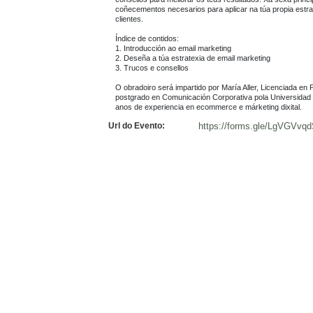
coñecementos necesarios para aplicar na túa propia estrate
clientes.

Índice de contidos:

1. Introducción ao email marketing

2. Deseña a túa estratexia de email marketing

3. Trucos e consellos

O obradoiro será impartido por María Aller, Licenciada en 
postgrado en Comunicación Corporativa pola Universidad d
anos de experiencia en ecommerce e márketing dixital.
Url do Evento:
https://forms.gle/LgVGVv