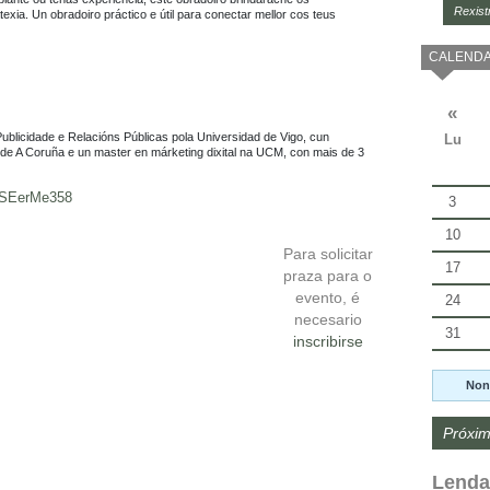
Rexist
xia. Un obradoiro práctico e útil para conectar mellor cos teus 
CALENDA
«
Publicidade e Relacións Públicas pola Universidad de Vigo, cun 
Lu
e A Coruña e un master en márketing dixital na UCM, con mais de 3 
qdSEerMe358
3
10
Para solicitar
17
praza para o
evento, é
24
necesario
31
inscribirse
Non
Próxim
Lenda