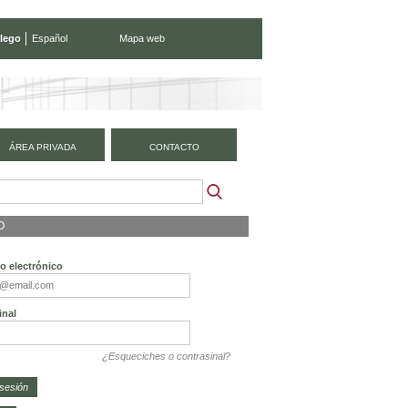
lego
Español
Mapa web
ÁREA PRIVADA
CONTACTO
O
o electrónico
inal
¿Esqueciches o contrasinal?