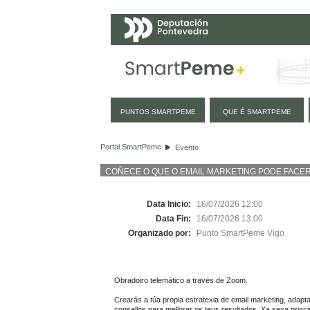
Navegación
PUNTOS SMARTPEME
QUE É SMARTPEME
Evento
Portal SmartPeme
Evento
COÑECE O QUE O EMAIL MARKETING PODE FACE
Data Inicio:
16/07/2026 12:00
Data Fin:
16/07/2026 13:00
Organizado por:
Punto SmartPeme Vigo
Obradoiro telemático a través de Zoom.

Crearás a túa propia estratexia de email marketing, adap
consellos para mellorar os teus resultados. Xa sexa princi