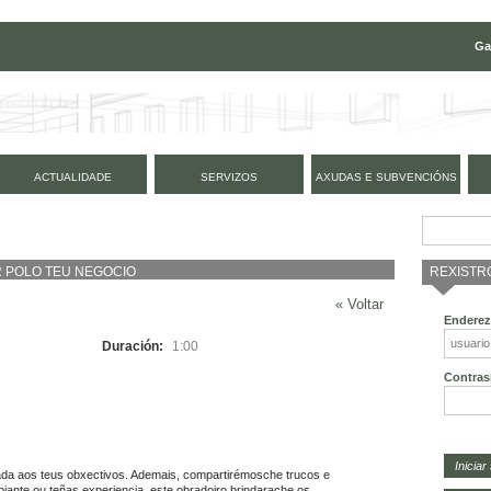
Ga
ACTUALIDADE
SERVIZOS
AXUDAS E SUBVENCIÓNS
REXISTR
R POLO TEU NEGOCIO
« Voltar
Enderez
Duración:
1:00
Contras
tada aos teus obxectivos. Ademais, compartirémosche trucos e 
piante ou teñas experiencia, este obradoiro brindarache os 