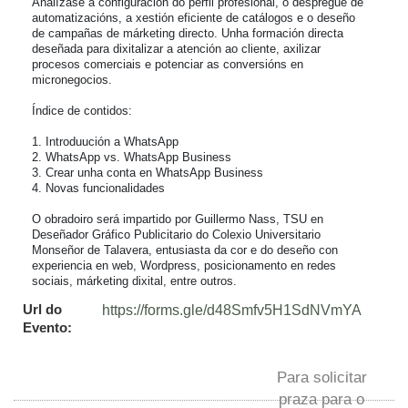
Analízase a configuración do perfil profesional, o despregue de 
automatizacións, a xestión eficiente de catálogos e o deseño 
de campañas de márketing directo. Unha formación directa 
deseñada para dixitalizar a atención ao cliente, axilizar 
procesos comerciais e potenciar as conversións en 
micronegocios.

Índice de contidos:

1. Introduución a WhatsApp

2. WhatsApp vs. WhatsApp Business

3. Crear unha conta en WhatsApp Business

4. Novas funcionalidades

O obradoiro será impartido por Guillermo Nass, TSU en 
Deseñador Gráfico Publicitario do Colexio Universitario 
Monseñor de Talavera, entusiasta da cor e do deseño con 
experiencia en web, Wordpress, posicionamento en redes 
sociais, márketing dixital, entre outros.
Url do
https://forms.gle/d48Smfv5H1SdNVmYA
Evento:
Para solicitar
praza para o