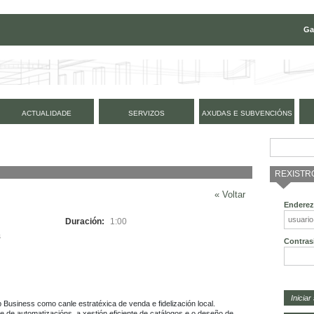
Ga
ACTUALIDADE
SERVIZOS
AXUDAS E SUBVENCIÓNS
REXISTR
« Voltar
Enderez
Duración:
1:00
s
Contras
usiness como canle estratéxica de venda e fidelización local. 
ue de automatizacións, a xestión eficiente de catálogos e o deseño de 