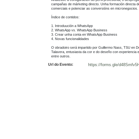
campañas de márketing directo. Unha formación directa dese
comerciais e potenciar as conversións en micronegocios.

Índice de contidos:

1. Introduución a WhatsApp

2. WhatsApp vs. WhatsApp Business

3. Crear unha conta en WhatsApp Business

4. Novas funcionalidades

O obradoiro será impartido por Guillermo Nass, TSU en De
Talavera, entusiasta da cor e do deseño con experiencia e
entre outros.
Url do Evento:
https://forms.gle/d48Smf