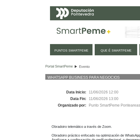
Navegación
PUNTOS SMARTPEME
QUE É SMARTPEME
Evento
Portal SmartPeme
Evento
WHATSAPP BUSINESS PARA NEGOCIOS
Data Inicio:
11/06/2026 12:00
Data Fin:
11/06/2026 13:00
Organizado por:
Punto SmartPeme Pontearea
Obradoiro telemático a través de Zoom.

Obradoiro práctico enfocado na optimización de WhatsApp B
Analízase a configuración do perfil profesional, o despreg