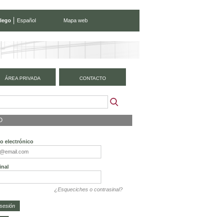
lego
Español
Mapa web
ÁREA PRIVADA
CONTACTO
O
o electrónico
inal
¿Esqueciches o contrasinal?