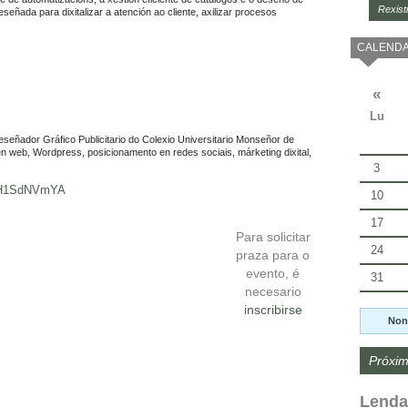
Rexist
ñada para dixitalizar a atención ao cliente, axilizar procesos 
CALENDA
«
Lu
señador Gráfico Publicitario do Colexio Universitario Monseñor de 
n web, Wordpress, posicionamento en redes sociais, márketing dixital, 
3
v5H1SdNVmYA
10
17
Para solicitar
24
praza para o
evento, é
31
necesario
inscribirse
Non
Próxim
Lenda