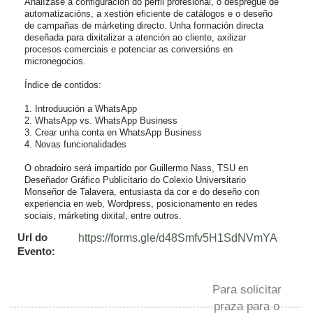
Analízase a configuración do perfil profesional, o despregue de 
automatizacións, a xestión eficiente de catálogos e o deseño 
de campañas de márketing directo. Unha formación directa 
deseñada para dixitalizar a atención ao cliente, axilizar 
procesos comerciais e potenciar as conversións en 
micronegocios.

Índice de contidos:

1. Introduución a WhatsApp

2. WhatsApp vs. WhatsApp Business

3. Crear unha conta en WhatsApp Business

4. Novas funcionalidades

O obradoiro será impartido por Guillermo Nass, TSU en 
Deseñador Gráfico Publicitario do Colexio Universitario 
Monseñor de Talavera, entusiasta da cor e do deseño con 
experiencia en web, Wordpress, posicionamento en redes 
sociais, márketing dixital, entre outros.
Url do
https://forms.gle/d48Smfv5H1SdNVmYA
Evento:
Para solicitar
praza para o