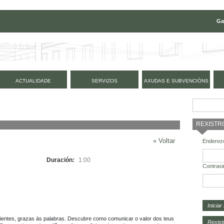
Ga
ACTUALIDADE
SERVIZOS
AXUDAS E SUBVENCIÓNS
REXISTR
« Voltar
Enderezo
Duración:
1:00
Contrasi
clientes, grazas ás palabras. Descubre como comunicar o valor dos teus 
Rexist