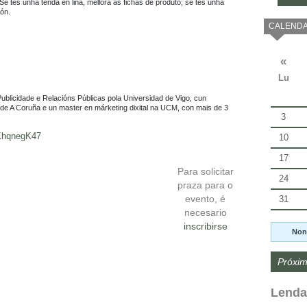
Se tes unha tenda en liña, mellora as fichas de produto; se tes unha 
ón.

CALENDA
«
Lu
Publicidade e Relacións Públicas pola Universidad de Vigo, cun 
e A Coruña e un master en márketing dixital na UCM, con mais de 3 
3
9KhqnegK47
10
17
Para solicitar
24
praza para o
evento, é
31
necesario
inscribirse
Non
Próxim
Lenda