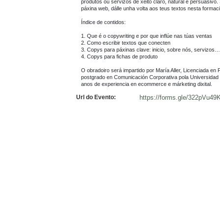
produtos ou servizos de xeito claro, natural e persuasivo. 
páxina web, dálle unha volta aos teus textos nesta formaci
Índice de contidos:

1. Que é o copywriting e por que inflúe nas túas ventas

2. Como escribir textos que conecten

3. Copys para páxinas clave: inicio, sobre nós, servizos…

4. Copys para fichas de produto

O obradoiro será impartido por María Aller, Licenciada en 
postgrado en Comunicación Corporativa pola Universidad d
anos de experiencia en ecommerce e márketing dixital.
Url do Evento:
https://forms.gle/322pVu4