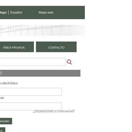
lego
Español
Mapa web
ÁREA PRIVADA
CONTACTO
O
 electrónico
nal
¿Esqueciches o contrasinal?
ro