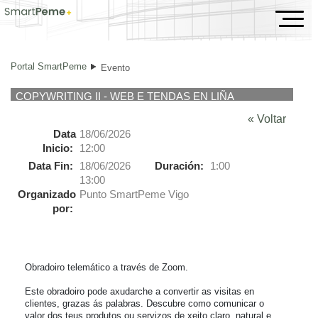
Evento
Portal SmartPeme
Evento
COPYWRITING II - WEB E TENDAS EN LIÑA
« Voltar
Data
18/06/2026
Inicio:
12:00
Data Fin:
18/06/2026
Duración:
1:00
13:00
Organizado
Punto SmartPeme Vigo
por:
Obradoiro telemático a través de Zoom.

Este obradoiro pode axudarche a convertir as visitas en 
clientes, grazas ás palabras. Descubre como comunicar o 
valor dos teus produtos ou servizos de xeito claro, natural e 