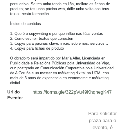
persuasivo. Se tes unha tenda en liña, mellora as fichas de 
produto; se tes unha páxina web, dálle unha volta aos teus 
textos nesta formación.

Índice de contidos:

1. Que é o copywriting e por que inflúe nas túas ventas

2. Como escribir textos que conecten

3. Copys para páxinas clave: inicio, sobre nós, servizos…

4. Copys para fichas de produto

O obradoiro será impartido por María Aller, Licenciada en 
Publicidade e Relacións Públicas pola Universidad de Vigo, 
cun postgrado en Comunicación Corporativa pola Universidad 
de A Coruña e un master en márketing dixital na UCM, con 
mais de 3 anos de experiencia en ecommerce e márketing 
dixital.
Url do
https://forms.gle/322pVu49KhqnegK47
Evento:
Para solicitar
praza para o
evento, é