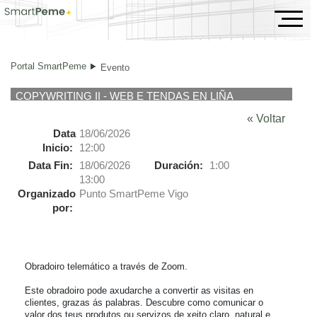
Evento
Portal SmartPeme
Evento
COPYWRITING II - WEB E TENDAS EN LIÑA
« Voltar
Data
18/06/2026
Inicio:
12:00
Data Fin:
18/06/2026
Duración:
1:00
13:00
Organizado
Punto SmartPeme Vigo
por:
Obradoiro telemático a través de Zoom.

Este obradoiro pode axudarche a convertir as visitas en 
clientes, grazas ás palabras. Descubre como comunicar o 
valor dos teus produtos ou servizos de xeito claro, natural e 