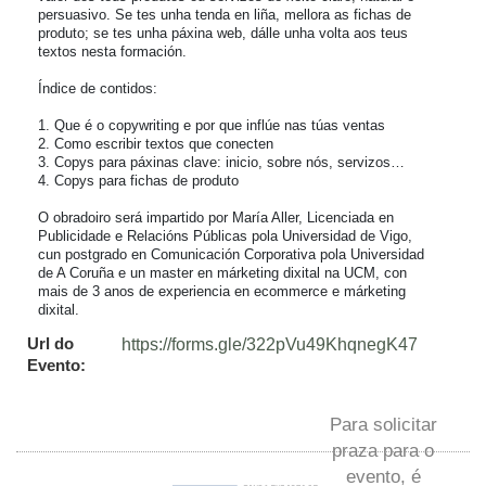
persuasivo. Se tes unha tenda en liña, mellora as fichas de 
produto; se tes unha páxina web, dálle unha volta aos teus 
textos nesta formación.

Índice de contidos:

1. Que é o copywriting e por que inflúe nas túas ventas

2. Como escribir textos que conecten

3. Copys para páxinas clave: inicio, sobre nós, servizos…

4. Copys para fichas de produto

O obradoiro será impartido por María Aller, Licenciada en 
Publicidade e Relacións Públicas pola Universidad de Vigo, 
cun postgrado en Comunicación Corporativa pola Universidad 
de A Coruña e un master en márketing dixital na UCM, con 
mais de 3 anos de experiencia en ecommerce e márketing 
dixital.
Url do
https://forms.gle/322pVu49KhqnegK47
Evento:
Para solicitar
praza para o
evento, é