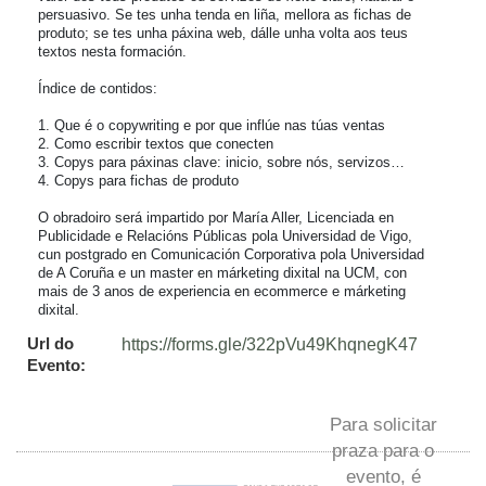
persuasivo. Se tes unha tenda en liña, mellora as fichas de 
produto; se tes unha páxina web, dálle unha volta aos teus 
textos nesta formación.

Índice de contidos:

1. Que é o copywriting e por que inflúe nas túas ventas

2. Como escribir textos que conecten

3. Copys para páxinas clave: inicio, sobre nós, servizos…

4. Copys para fichas de produto

O obradoiro será impartido por María Aller, Licenciada en 
Publicidade e Relacións Públicas pola Universidad de Vigo, 
cun postgrado en Comunicación Corporativa pola Universidad 
de A Coruña e un master en márketing dixital na UCM, con 
mais de 3 anos de experiencia en ecommerce e márketing 
dixital.
Url do
https://forms.gle/322pVu49KhqnegK47
Evento:
Para solicitar
praza para o
evento, é