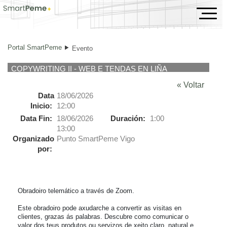
Evento
Portal SmartPeme
Evento
COPYWRITING II - WEB E TENDAS EN LIÑA
« Voltar
Data
18/06/2026
Inicio:
12:00
Data Fin:
18/06/2026
Duración:
1:00
13:00
Organizado
Punto SmartPeme Vigo
por:
Obradoiro telemático a través de Zoom.

Este obradoiro pode axudarche a convertir as visitas en 
clientes, grazas ás palabras. Descubre como comunicar o 
valor dos teus produtos ou servizos de xeito claro, natural e 