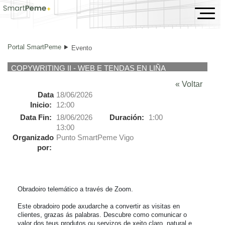
Evento
Portal SmartPeme
Evento
COPYWRITING II - WEB E TENDAS EN LIÑA
« Voltar
Data
18/06/2026
Inicio:
12:00
Data Fin:
18/06/2026
Duración:
1:00
13:00
Organizado
Punto SmartPeme Vigo
por:
Obradoiro telemático a través de Zoom.

Este obradoiro pode axudarche a convertir as visitas en 
clientes, grazas ás palabras. Descubre como comunicar o 
valor dos teus produtos ou servizos de xeito claro, natural e 