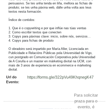
persuasivo. Se tes unha tenda en liña, mellora as fichas de 
produto; se tes unha páxina web, dálle unha volta aos teus 
textos nesta formación.

Índice de contidos:

1. Que é o copywriting e por que inflúe nas túas ventas

2. Como escribir textos que conecten

3. Copys para páxinas clave: inicio, sobre nós, servizos…

4. Copys para fichas de produto

O obradoiro será impartido por María Aller, Licenciada en 
Publicidade e Relacións Públicas pola Universidad de Vigo, 
cun postgrado en Comunicación Corporativa pola Universidad 
de A Coruña e un master en márketing dixital na UCM, con 
mais de 3 anos de experiencia en ecommerce e márketing 
dixital.
Url do
https://forms.gle/322pVu49KhqnegK47
Evento:
Para solicitar
praza para o
evento, é