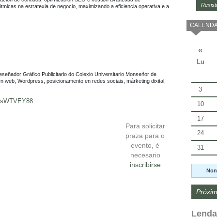
Rexist
micas na estratexia de negocio, maximizando a eficiencia operativa e a 
CALENDA
«
Lu
señador Gráfico Publicitario do Colexio Universitario Monseñor de 
n web, Wordpress, posicionamento en redes sociais, márketing dixital, 
3
tMLsWTVEY88
10
17
Para solicitar
24
praza para o
evento, é
31
necesario
inscribirse
Non
Próxim
Lenda