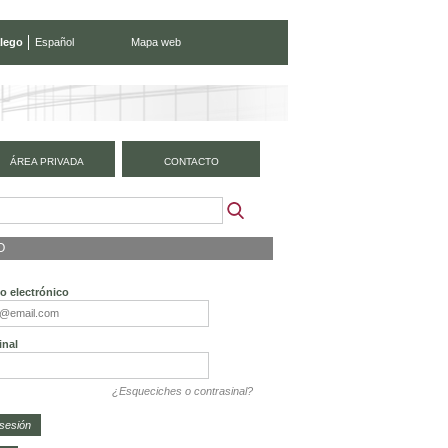
lego
Español
Mapa web
ÁREA PRIVADA
CONTACTO
O
o electrónico
inal
¿Esqueciches o contrasinal?