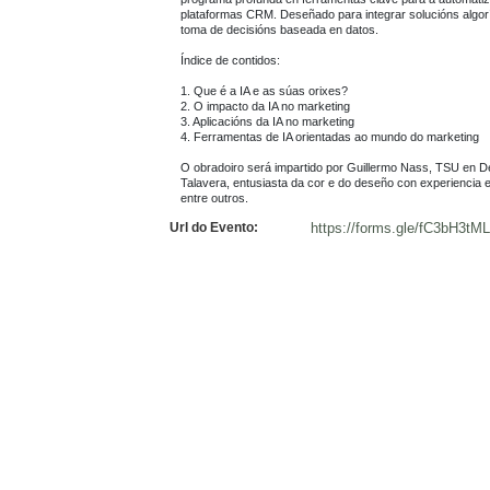
plataformas CRM. Deseñado para integrar solucións algorít
toma de decisións baseada en datos.

Índice de contidos:

1. Que é a IA e as súas orixes?

2. O impacto da IA no marketing

3. Aplicacións da IA no marketing

4. Ferramentas de IA orientadas ao mundo do marketing

O obradoiro será impartido por Guillermo Nass, TSU en De
Talavera, entusiasta da cor e do deseño con experiencia e
entre outros.
Url do Evento:
https://forms.gle/fC3bH3