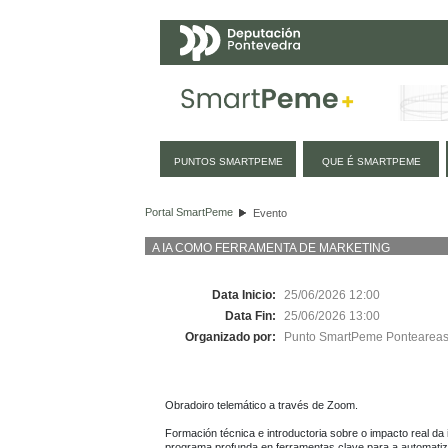
Navegación
PUNTOS SMARTPEME
QUE É SMARTPEME
Evento
Portal SmartPeme
Evento
A IA COMO FERRAMENTA DE MARKETING
Data Inicio:
25/06/2026 12:00
Data Fin:
25/06/2026 13:00
Organizado por:
Punto SmartPeme Pontearea
Obradoiro telemático a través de Zoom.

Formación técnica e introductoria sobre o impacto real da in
programa profunda en ferramentas clave para a automatiz