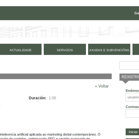
Ga
ACTUALIDADE
SERVIZOS
AXUDAS E SUBVENCIÓNS
REXISTR
« Voltar
Enderez
Duración:
1:00
s
Contras
telixencia artificial aplicada ao marketing dixital contemporáneo. O 
ación de contidos, optimización SEO e xestión avanzada de 