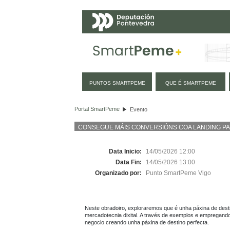
Navegación
PUNTOS SMARTPEME
QUE É SMARTPEME
Evento
Portal SmartPeme
Evento
CONSEGUE MÁIS CONVERSIÓNS COA LANDING P
Data Inicio:
14/05/2026 12:00
Data Fin:
14/05/2026 13:00
Organizado por:
Punto SmartPeme Vigo
Neste obradoiro, exploraremos que é unha páxina de dest
mercadotecnia dixital. A través de exemplos e empregando
negocio creando unha páxina de destino perfecta.
