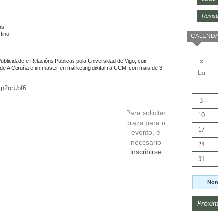
Rexist
s.

ino.

CALENDA
«
Publicidade e Relacións Públicas pola Universidad de Vigo, cun 
e A Coruña e un master en márketing dixital na UCM, con mais de 3 
Lu
vp2orUbf6
3
Para solicitar
10
praza para o
17
evento, é
necesario
24
inscribirse
31
Non
Próxim