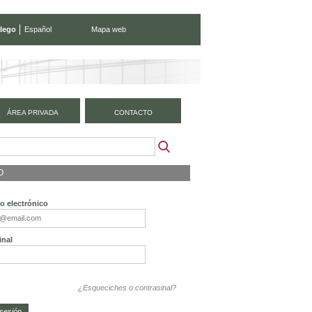
lego
Español
Mapa web
ÁREA PRIVADA
CONTACTO
O
o electrónico
inal
¿Esqueciches o contrasinal?