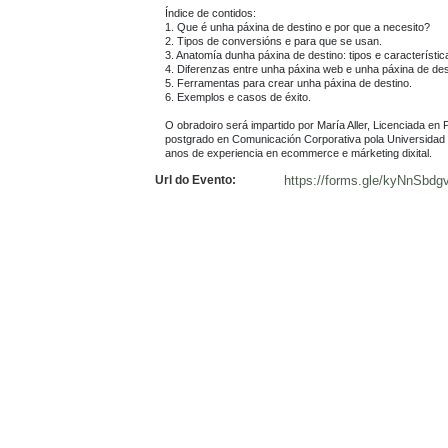
Índice de contidos:

1. Que é unha páxina de destino e por que a necesito?

2. Tipos de conversións e para que se usan.

3. Anatomía dunha páxina de destino: tipos e característica
4. Diferenzas entre unha páxina web e unha páxina de dest
5. Ferramentas para crear unha páxina de destino.

6. Exemplos e casos de éxito.

O obradoiro será impartido por María Aller, Licenciada en 
postgrado en Comunicación Corporativa pola Universidad d
Url do Evento:
https://forms.gle/kyNnSbdg