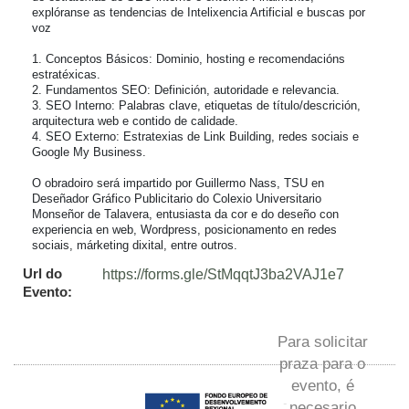
explóranse as tendencias de Intelixencia Artificial e buscas por 
voz

1. Conceptos Básicos: Dominio, hosting e recomendacións 
estratéxicas.

2. Fundamentos SEO: Definición, autoridade e relevancia.

3. SEO Interno: Palabras clave, etiquetas de título/descrición, 
arquitectura web e contido de calidade.

4. SEO Externo: Estratexias de Link Building, redes sociais e 
Google My Business.

O obradoiro será impartido por Guillermo Nass, TSU en 
Deseñador Gráfico Publicitario do Colexio Universitario 
Monseñor de Talavera, entusiasta da cor e do deseño con 
experiencia en web, Wordpress, posicionamento en redes 
sociais, márketing dixital, entre outros.
Url do
https://forms.gle/StMqqtJ3ba2VAJ1e7
Evento:
Para solicitar
praza para o
evento, é
necesario