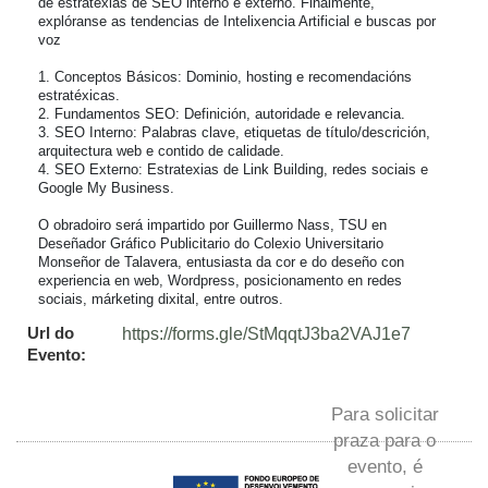
de estratexias de SEO interno e externo. Finalmente, 
explóranse as tendencias de Intelixencia Artificial e buscas por 
voz

1. Conceptos Básicos: Dominio, hosting e recomendacións 
estratéxicas.

2. Fundamentos SEO: Definición, autoridade e relevancia.

3. SEO Interno: Palabras clave, etiquetas de título/descrición, 
arquitectura web e contido de calidade.

4. SEO Externo: Estratexias de Link Building, redes sociais e 
Google My Business.

O obradoiro será impartido por Guillermo Nass, TSU en 
Deseñador Gráfico Publicitario do Colexio Universitario 
Monseñor de Talavera, entusiasta da cor e do deseño con 
experiencia en web, Wordpress, posicionamento en redes 
sociais, márketing dixital, entre outros.
Url do
https://forms.gle/StMqqtJ3ba2VAJ1e7
Evento:
Para solicitar
praza para o
evento, é